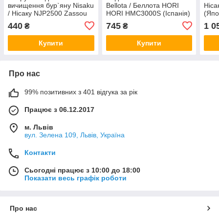
вичищення бур`яну Nisaku
Bellota / Беллота HORI
Ніса
/ Нісаку NJP2500 Zassou
HORI HMC3000S (Іспанія)
(Япо
Tawashi 1118644 (Японія)
440
745
1 0
₴
₴
Купити
Купити
Про нас
99% позитивних з 401 відгука за рік
Працює з 06.12.2017
м. Львів
вул. Зелена 109, Львів, Україна
Контакти
Сьогодні працює з 10:00 до 18:00
Показати весь графік роботи
Про нас