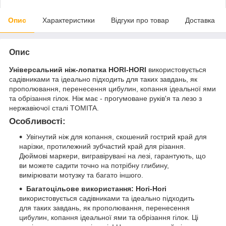
Опис
Характеристики
Відгуки про товар
Доставка
Опис
Універсальний ніж-лопатка HORI-HORI
використовується
садівниками та ідеально підходить для таких завдань, як
прополювання, перенесення цибулин, копання ідеальної ями
та обрізання гілок. Ніж має - прогумоване руків'я та лезо з
нержавіючої сталі TOMITA.
Особливості:
Увігнутий ніж для копання, скошений гострий край для
нарізки, протилежний зубчастий край для різання.
Дюймові маркери, вигравірувані на лезі, гарантують, що
ви можете садити точно на потрібну глибину,
вимірювати мотузку та багато іншого.
Багатоцільове використання:
Hori-Hori
використовується садівниками та ідеально підходить
для таких завдань, як прополювання, перенесення
цибулин, копання ідеальної ями та обрізання гілок. Ці