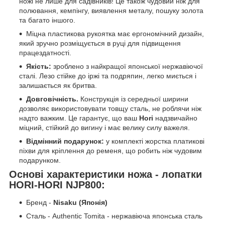
ножі не лише для садівників! Це також чудовий ніж для
полювання, кемпінгу, виявлення металу, пошуку золота
та багато іншого.
Міцна пластикова рукоятка має ергономічний дизайн,
який зручно розміщується в руці для підвищення
працездатності.
Якість:
зроблено з найкращої японської нержавіючої
сталі. Лезо стійке до іржі та подряпин, легко миється і
залишається як бритва.
Довговічність.
Конструкція із середньої ширини
дозволяє використовувати товщу сталь, не роблячи ніж
надто важким. Це гарантує, що ваш
Hori
надзвичайно
міцний, стійкий до вигину і має велику силу важеля.
Відмінний подарунок:
у комплекті жорстка платикові
піхви для кріплення до ременя, що робить ніж чудовим
подарунком.
Основі характеристики ножа - лопатки
HORI-HORI NJP800
:
Бренд -
Nisaku (Японія)
Сталь -
Authentic Tomita - нержавіюча японська сталь