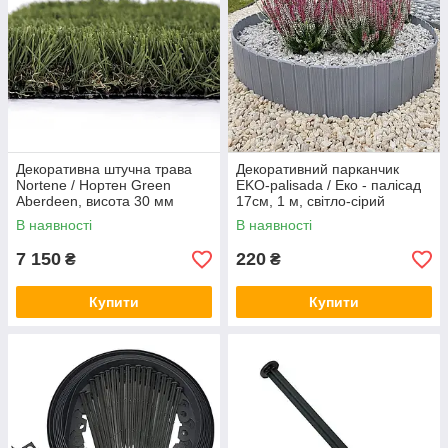
Декоративна штучна трава
Декоративний парканчик
Nortene / Нортен Green
EKO-palisada / Еко - палісад
Aberdeen, висота 30 мм
17см, 1 м, світло-сірий
(Угорщина) 2м х 4м
(Польща)
В наявності
В наявності
7 150
220
₴
₴
Купити
Купити