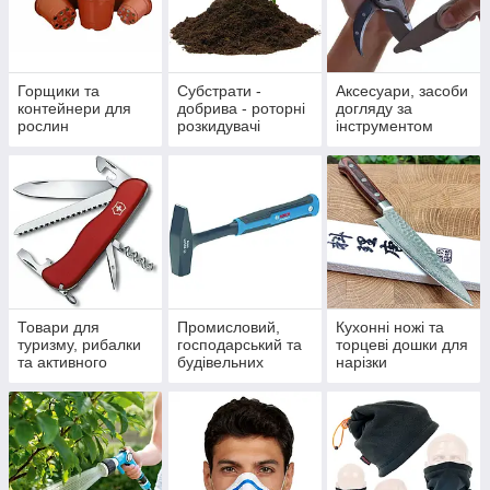
Горщики та
Субстрати -
Аксесуари, засоби
контейнери для
добрива - роторні
догляду за
рослин
розкидувачі
інструментом
Товари для
Промисловий,
Кухонні ножі та
туризму, рибалки
господарський та
торцеві дошки для
та активного
будівельних
нарізки
відпочинку
інструмент