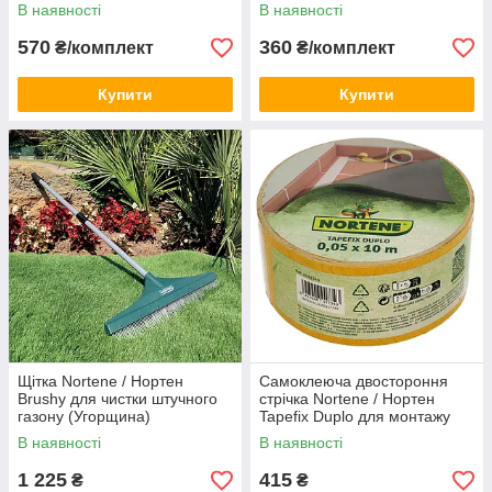
В наявності
В наявності
570
360
₴/комплект
₴/комплект
Купити
Купити
Щітка Nortene / Нортен
Самоклеюча двостороння
Brushy для чистки штучного
стрічка Nortene / Нортен
газону (Угорщина)
Tapefix Duplo для монтажу
штучного покриття
В наявності
В наявності
(Угорщина)
1 225
415
₴
₴