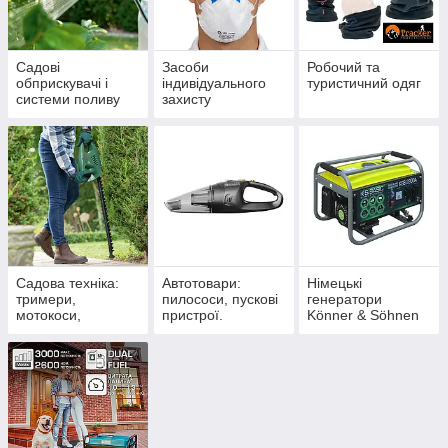
Садові
Засоби
Робочий та
обприскувачі і
індивідуального
туристичний одяг
системи поливу
захисту
(респіратори,
маски, окуляри)
Садова техніка:
Автотовари:
Німецькі
тримери,
пилососи, пускові
генератори
мотокоси,
пристрої.
Könner & Söhnen
газонокосарки,
компресори
подрібнювачі