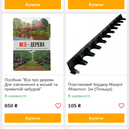
Купити
Купити
Посібник "Все про дерева.
Для озеленення в міській та
Пластиковий бордюр Maxpol
приватній забудові"
/Макспол, 1м (Польща)
В наявності
В наявності
650
105
₴
₴
Купити
Купити