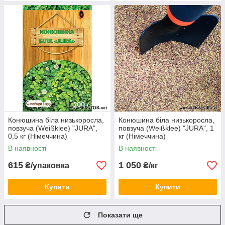
Конюшина біла низькоросла,
Конюшина біла низькоросла,
повзуча (Weißklee) "JURА",
повзуча (Weißklee) "JURА", 1
0,5 кг (Німеччина)
кг (Німеччина)
В наявності
В наявності
615
1 050
₴/упаковка
₴/кг
Купити
Купити
Показати ще