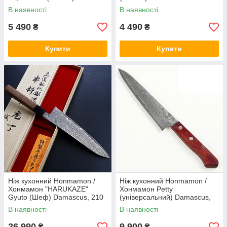
В наявності
В наявності
5 490
4 490
₴
₴
Купити
Купити
Ніж кухонний Honmamon /
Ніж кухонний Honmamon /
Хонмамон "HARUKAZE"
Хонмамон Petty
Gyuto (Шеф) Damascus, 210
(універсальний) Damascus,
мм (Японія)
155 мм (Японія)
В наявності
В наявності
26 990
9 900
₴
₴