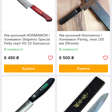
Ніж кухонний HONMAMON /
Ніж кухонний Honmamon /
Хонмамон Shigehiro Special
Хонмамон Paring, лезо 150
Petty серії VG-10 Damascus,
мм (Японія)
150 мм (Японія)
В наявності
В наявності
8 490
8 500
₴
₴
Купити
Купити