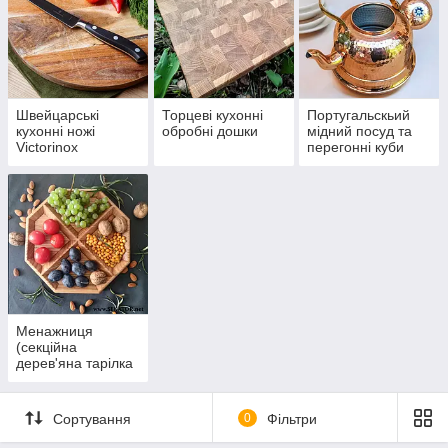
Швейцарські
Торцеві кухонні
Португальскьий
кухонні ножі
обробні дошки
мідний посуд та
Victorinox
перегонні куби
(аламбіки)
Менажниця
(секційна
дерев'яна тарілка
для снеків)
Сортування
0
Фільтри