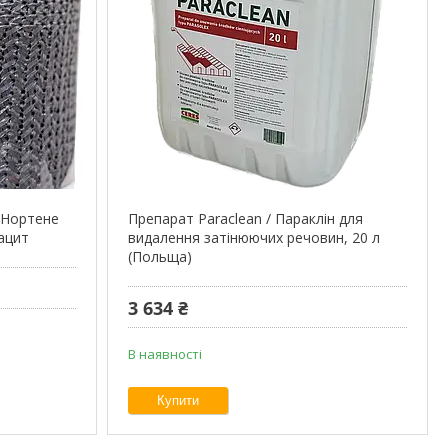
/ Нортене
Препарат Paraclean / Параклін для
ацит
видалення затінюючих речовин, 20 л
(Польща)
3 634 ₴
В наявності
Купити