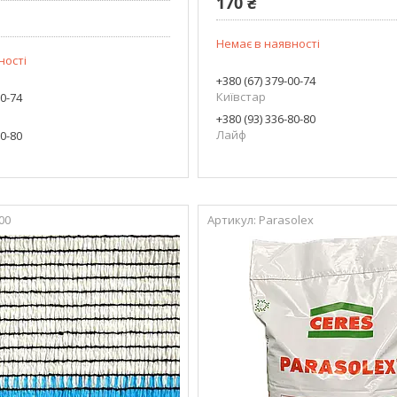
170 ₴
Немає в наявності
ності
+380 (67) 379-00-74
Київстар
00-74
+380 (93) 336-80-80
Лайф
80-80
00
Parasolex