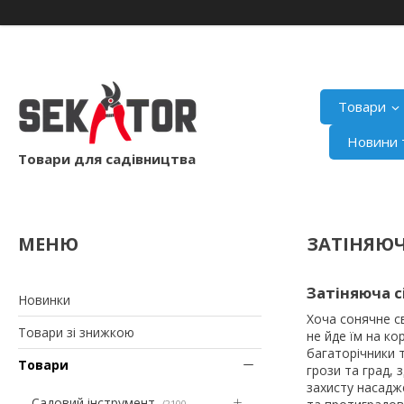
Товари
Новини т
Товари для садівництва
ЗАТІНЯЮЧ
Затіняюча с
Новинки
Хоча сонячне св
Товари зі знижкою
не йде їм на ко
багаторічники 
Товари
грози та град, 
захисту насадже
Садовий інструмент
2100