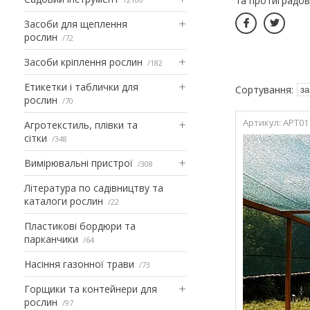
та протиградові
Засоби для щеплення
рослин
72
Засоби кріплення рослин
182
Етикетки і таблички для
рослин
70
АРТ01
Агротекстиль, плівки та
сітки
348
Вимірювальні пристрої
308
Література по садівництву та
каталоги рослин
22
Пластикові бордюри та
парканчики
64
Насіння газонної трави
73
Горщики та контейнери для
рослин
97