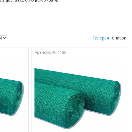
 з доставкою по всій Україні.
Галерея
Список
RPP 186