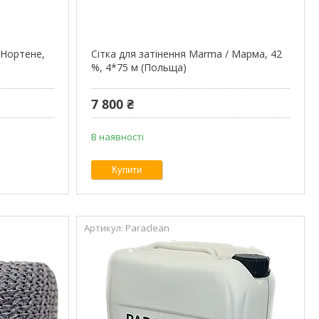
/ Нортене,
Сітка для затінення Marma / Марма, 42
%, 4*75 м (Польща)
7 800 ₴
В наявності
Купити
Paraclean