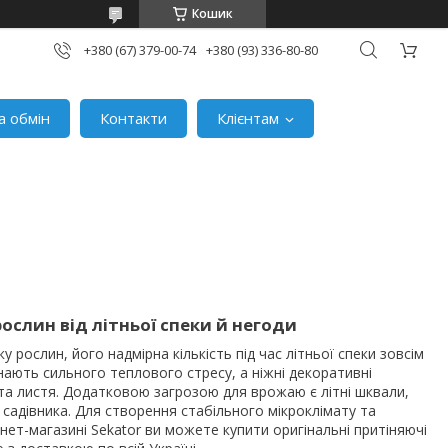
Кошик
+380 (67) 379-00-74
+380 (93) 336-80-80
а обмін
Контакти
Клієнтам
рослин від літньої спеки й негоди
 рослин, його надмірна кількість під час літньої спеки зовсім
знають сильного теплового стресу, а ніжні декоративні
та листя. Додатковою загрозою для врожаю є літні шквали,
і садівника. Для створення стабільного мікроклімату та
нет-магазині Sekator ви можете купити оригінальні притіняючі