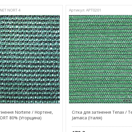
NET NORT 4
АРТ0201
тінення Nortene / Нортене,
Сітка для затінення Tenax / Т
ORT 80% (Угорщина)
Jamaica (Італія)