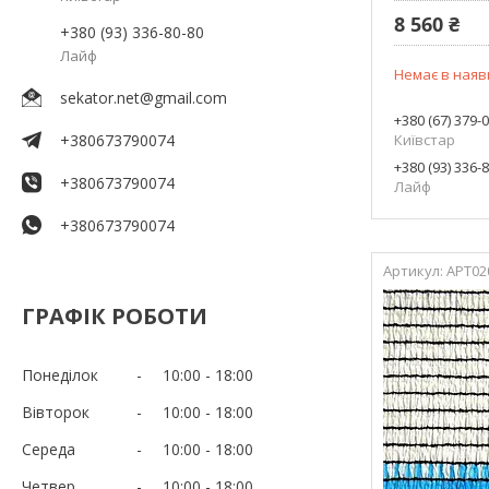
8 560 ₴
+380 (93) 336-80-80
Лайф
Немає в наяв
sekator.net@gmail.com
+380 (67) 379-
+380673790074
Київстар
+380 (93) 336-
+380673790074
Лайф
+380673790074
АРТ02
ГРАФІК РОБОТИ
Понеділок
10:00
18:00
Вівторок
10:00
18:00
Середа
10:00
18:00
Четвер
10:00
18:00