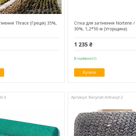
тінення Thrace (Греція) 35%,
Сітка для затінення Nortene 
30%, 1,2*50 м (Угорщина)
1 235 ₴
В наявності
Купити
83-3
Recynet Antracyt-2