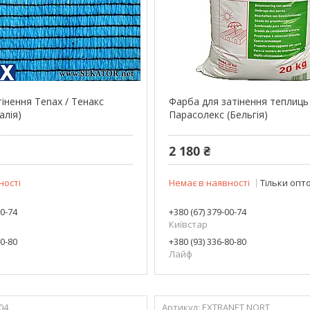
тінення Tenax / Тенакс
Фарба для затінення теплиць 
алія)
Парасолекс (Бельгія)
2 180 ₴
ності
Немає в наявності
Тільки опт
00-74
+380 (67) 379-00-74
Київстар
80-80
+380 (93) 336-80-80
Лайф
04
EXTRANET NORT