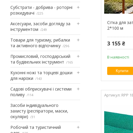
Субстрати - добрива - роторні
розкидувачі
225
Сітка для за
Аксесуари, засоби догляду за
2*100 м
інструментом
249
Товари для туризму, рибалки
3 155 ₴
та активного відпочинку
296
Промисловий, господарський
В наявності
та будівельних інструмент
165
Купити
Кухонні ножі та торцеві дошки
для нарізки
143
Садові обприскувачі і системи
поливу
RPP 1
114
Засоби індивідуального
захисту (респіратори, маски,
окуляри)
31
Робочий та туристичний
одяг