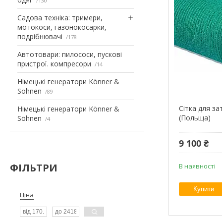
130
Садова техніка: тримери,
мотокоси, газонокосарки,
подрібнювачі
178
Автотовари: пилососи, пускові
пристрої. компресори
14
Німецькі генератори Könner &
Söhnen
89
Сітка для за
Німецькі генератори Könner &
(Польща)
Söhnen
4
9 100 ₴
ФІЛЬТРИ
В наявності
Купити
Ціна