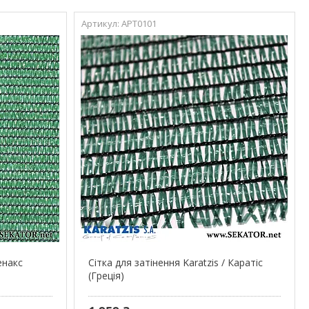
АРТ0101
енакс
Сітка для затінення Karatzis / Каратіс
(Греція)