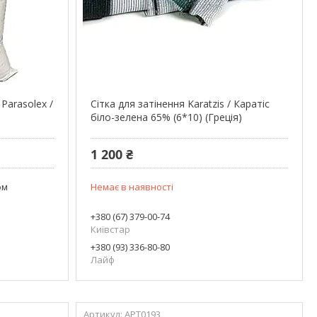
Parasolex /
Сітка для затінення Karatzis / Каратіс
біло-зелена 65% (6*10) (Греція)
1 200 ₴
ом
Немає в наявності
+380 (67) 379-00-74
Київстар
+380 (93) 336-80-80
Лайф
АРТ0193