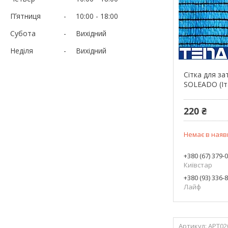
Пʼятниця
10:00
18:00
Субота
Вихідний
Неділя
Вихідний
Сітка для за
SOLEADO (Іт
220 ₴
Немає в наяв
+380 (67) 379-
Київстар
+380 (93) 336-
Лайф
АРТ02