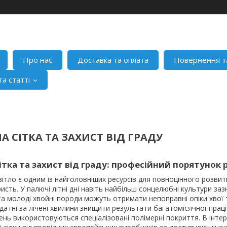
Про нас
Доставка та оплата
Повернення т
а статті
А СІТКА ТА ЗАХИСТ ВІД ГРАДУ
ітка та захист від граду: професійний порятунок 
ітло є одним із найголовніших ресурсів для повноцінного розвитку
ристь. У палючі літні дні навіть найбільш сонцелюбні культури за
та молоді хвойні породи можуть отримати непоправні опіки хвої 
здатні за лічені хвилини знищити результати багатомісячної прац
нь використовуються спеціалізовані полімерні покриття. В інтер