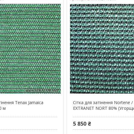
тінення Tenax Jamaica
Сітка для затінення Nortene 
0 м
EXTRANET NORT 80% (Угорщи
5 850 ₴