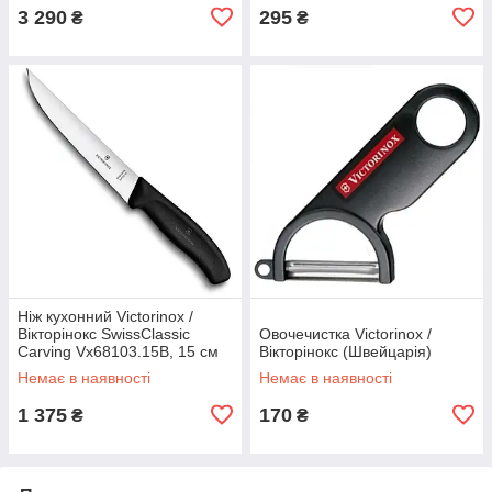
3 290
295
₴
₴
Ніж кухонний Victorinox /
Вікторінокс SwissClassic
Овочечистка Victorinox /
Carving Vx68103.15B, 15 см
Вікторінокс (Швейцарія)
(Швейцарія)
Немає в наявності
Немає в наявності
1 375
170
₴
₴