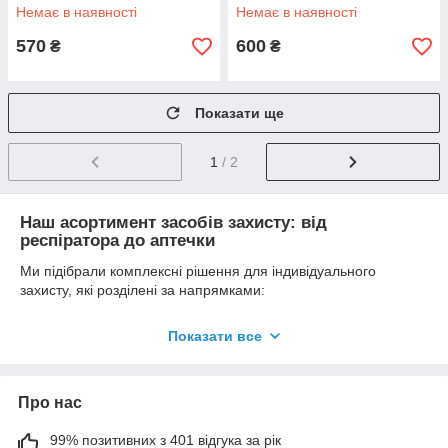
Немає в наявності
Немає в наявності
570
600
₴
₴
Показати ще
1
/ 2
Наш асортимент засобів захисту: від
респіратора до аптечки
Ми підібрали комплексні рішення для індивідуального
захисту, які розділені за напрямками:
1. Ефективний захист органів дихання (Респіратори,
маски, фільтри)
Показати все
Під час роботи з садовими обприскувачами та гербіцидами
звичайні тканинні маски безсилі. У нашому каталозі
представлені професійні рішення від італійського бренду
Про нас
BLS:
99% позитивних з 401 відгука за рік
Протиаерозольні респіратори класу FFP2
(як із