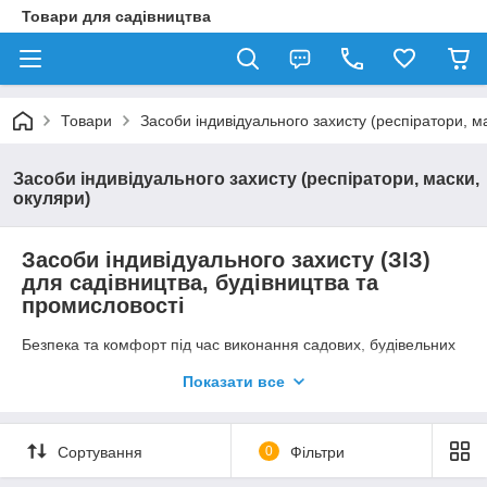
Товари для садівництва
Товари
Засоби індивідуального захисту (респіратори, м
Засоби індивідуального захисту (респіратори, маски,
окуляри)
Засоби індивідуального захисту (ЗІЗ)
для садівництва, будівництва та
промисловості
Безпека та комфорт під час виконання садових, будівельних
чи промислових робіт — це головна запорука здоров'я
Показати все
майстра та ефективності його праці. Обрізка дерев,
оприскування рослин хімікатами, робота з бензопилами та
генераторами, шліфування деревини або металу завжди
пов'язані з ризиками для органів дихання, зору та опорно-
Сортування
0
Фільтри
рухового апарату.