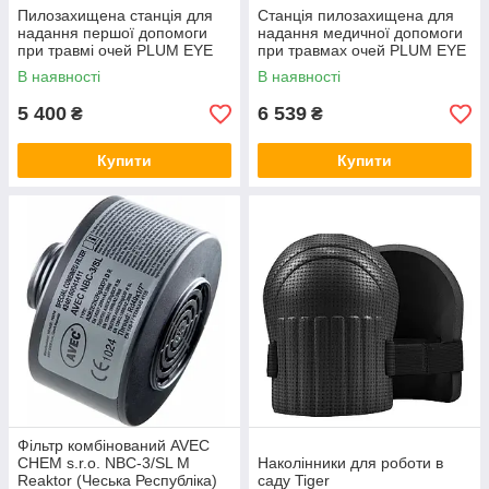
Пилозахищена станція для
Станція пилозахищена для
надання першої допомоги
надання медичної допомоги
при травмі очей PLUM EYE
при травмах очей PLUM EYE
WASH 4650 (Данія)
WASH / pH NEUTRAL 4789
В наявності
В наявності
(Данія)
5 400
6 539
₴
₴
Купити
Купити
Фільтр комбінований AVEC
CHEM s.r.o. NBC-3/SL M
Наколінники для роботи в
Reaktor (Чеська Республіка)
саду Tiger