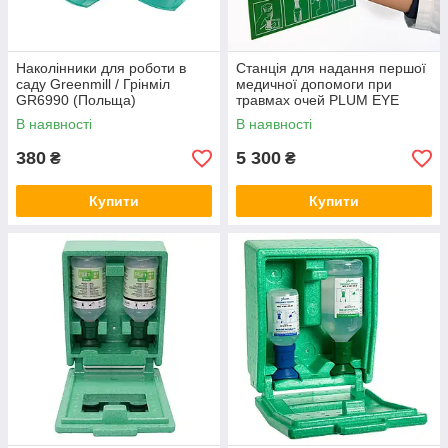
Наколінники для роботи в
Станція для надання першої
саду Greenmill / Грінміл
медичної допомоги при
GR6990 (Польща)
травмах очей PLUM EYE
WASH / pH NEUTRAL 4770
В наявності
В наявності
(Данія)
380
5 300
₴
₴
Купити
Купити