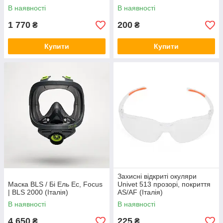
В наявності
В наявності
1 770
200
₴
₴
Купити
Купити
Захисні відкриті окуляри
Маска BLS / Бі Ель Ес, Focus
Univet 513 прозорі, покриття
| BLS 2000 (Італія)
AS/AF (Італія)
В наявності
В наявності
4 650
225
₴
₴