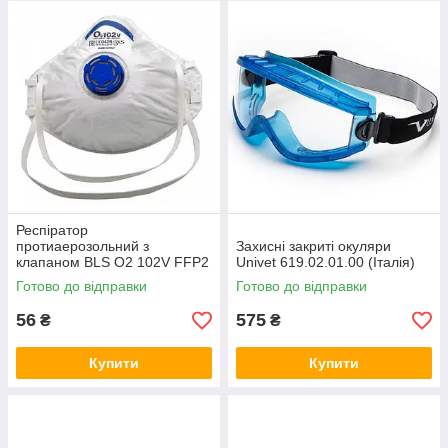
В інтернет-магазині
SEKATOR.net
ви можете купити
професійні
засоби індивідуального захисту (ЗІЗ)
від
провідних європейських виробників, таких як
Univet
(Італія),
BLS
(Італія),
Plum
(Данія),
Bellota
(Іспанія) та інших. Уся
продукція сертифікована відповідно до суворих європейських
стандартів (EN) та забезпечує безкомпромісну безпеку під
час виконання завдань будь-якої складності.
Респіратор
протиаерозольний з
Захисні закриті окуляри
клапаном BLS O2 102V FFP2
Univet 619.02.01.00 (Італія)
NR D (Італія)
Готово до відправки
Готово до відправки
56
575
₴
₴
Купити
Купити