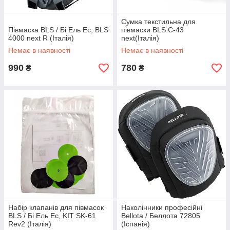
Сумка текстильна для
Півмаска BLS / Бі Ель Ес, BLS
півмаски BLS C-43
4000 next R (Італія)
next(Італія)
Немає в наявності
Немає в наявності
990
780
₴
₴
Набір клапанів для півмасок
Наколінники професійні
BLS / Бі Ель Ес, KIT SK-61
Bellota / Беллота 72805
Rev2 (Італія)
(Іспанія)