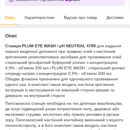
Опис
Характеристики
Відгуки про товар
Доставка
Опис
Станція PLUM EYE WASH / pH NEUTRAL 4789
для надання
першої медичної допомоги при травмах очей з настінним
кріпленням укомплектована засобами для промивання очей
стерильний фосфатний буферний розчин з концентрацією
4,9% - об'ємом 200 мл і PLUM EYE WASH - стерильний розчин
хлориду натрію з концентрацією 0,9% - об'ємом 500 мл.
Обидва флакони призначені для одночасного промивання
одного ока, в комплект також входить настінне кріплення,
інструкція із застосування на зовнішній стороні кришки та
дзеркало на внутрішній стороні.
Пилозахисна станція необхідна на тих ділянках виробництва,
де існує підвищений ризик потрапляння пилу, деревної або
металевої стружки, кислотних або лужних речовин в органи
зору. Пилозахисний настінний контейнер виконаний з міцного
пінополістиролу, а в його комплект також входить настінне