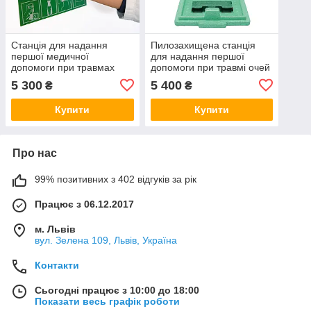
Станція для надання
Пилозахищена станція
першої медичної
для надання першої
допомоги при травмах
допомоги при травмі очей
очей PLUM EYE WASH /
PLUM EYE WASH 4650
5 300
5 400
₴
₴
pH NEUTRAL 4770 (Данія)
(Данія)
Купити
Купити
Про нас
99% позитивних з 402 відгуків за рік
Працює з 06.12.2017
м. Львів
вул. Зелена 109, Львів, Україна
Контакти
Сьогодні працює з 10:00 до 18:00
Показати весь графік роботи