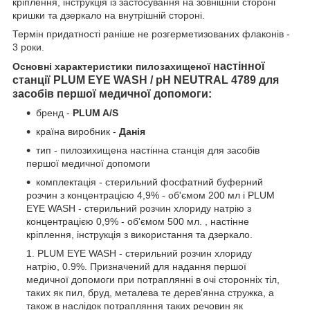
кріплення, інструкція із застосування на зовнішній стороні
кришки та дзеркало на внутрішній стороні.
Термін придатності раніше не розгерметизованих флаконів -
3 роки.
настінної
Основні характеристики пилозахищеної
станції PLUM EYE WASH / pH NEUTRAL 4789 для
засобів першої медичної допомоги
:
бренд -
PLUM A/S
країна виробник -
Данія
тип - пилозихищена настінна станція для засобів
першої медичної допомоги
комплектація - стерильний фосфатний буферний
розчин з концентрацією 4,9% - об'ємом 200 мл і PLUM
EYE WASH - стерильний розчин хлориду натрію з
концентрацією 0,9% - об'ємом 500 мл. , настінне
кріплення, інструкція з використання та дзеркало.
PLUM EYE WASH - стерильний розчин хлориду
натрію, 0.9%. Призначений для надання першої
медичної допомоги при потраплянні в очі сторонніх тіл,
таких як пил, бруд, металева те дерев'янна стружка, а
також в наслідок потрапляння таких речовин як