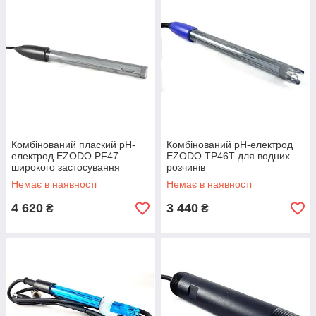
Комбінований плаский рН-
Комбінований рН-електрод
електрод EZODO PF47
EZODO TP46Т для водних
широкого застосування
розчинів
Немає в наявності
Немає в наявності
4 620
3 440
₴
₴