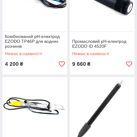
Комбінований рН-електрод
EZODO TP46P для водних
Промисловий pH-електрод
розчинів
EZODO ID 4520F
Немає в наявності
Немає в наявності
4 200
9 660
₴
₴