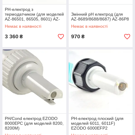
PH-електрод з
термодатчиком (для моделей
Змінний pH електрод (для
AZ-86501, 86505, 8601) AZ-
AZ-8689/8688/8687) AZ-86P8
86P3AZ
Немає в наявності
Немає в наявності
3 360
970
₴
₴
PH/Cond електрод EZODO
РН-електрод плоский (для
8000EPC (для моделей 8200,
моделей 6011, 6011F)
8200M)
EZODO 6000EFP2