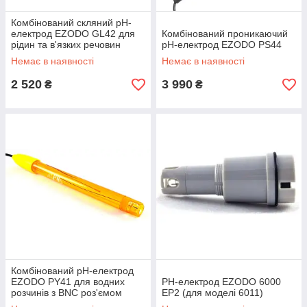
Комбінований скляний рН-
електрод EZODO GL42 для
Комбінований проникаючий
рідин та в'язких речовин
рН-електрод EZODO PS44
(BNC)
Немає в наявності
Немає в наявності
2 520
3 990
₴
₴
Комбінований рН-електрод
EZODO PY41 для водних
РН-електрод EZODO 6000
розчинів з BNC роз'ємом
EP2 (для моделі 6011)