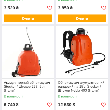
3 520
3 850
₴
₴
Купити
Купити
Акумуляторний обприскувач
Обприскувач акумуляторний
Stocker / Штокер 237, 8 л
ранцевий на 15 л Stocker /
(Італія)
Штокер Nebla 403 (Італія)
В наявності
В наявності
6 740
12 530
₴
₴