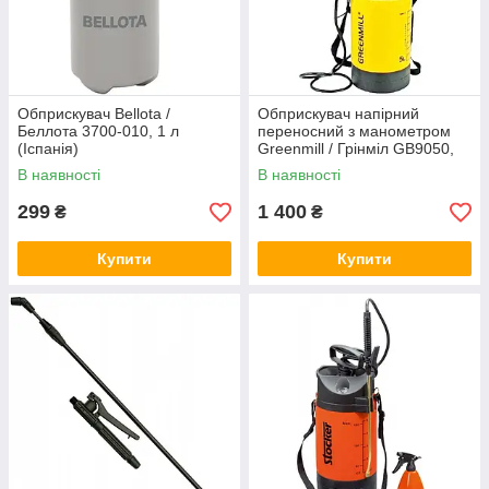
Обприскувач Bellota /
Обприскувач напірний
Беллота 3700-010, 1 л
переносний з манометром
(Іспанія)
Greenmill / Грінміл GB9050,
5л (Польща)
В наявності
В наявності
299
1 400
₴
₴
Купити
Купити