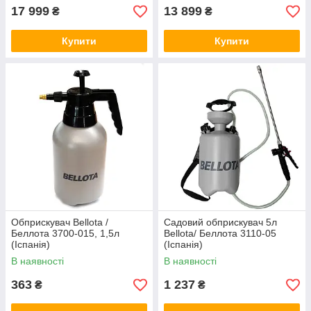
17 999
13 899
₴
₴
Купити
Купити
Обприскувач Bellota /
Садовий обприскувач 5л
Беллота 3700-015, 1,5л
Bellota/ Беллота 3110-05
(Іспанія)
(Іспанія)
В наявності
В наявності
363
1 237
₴
₴