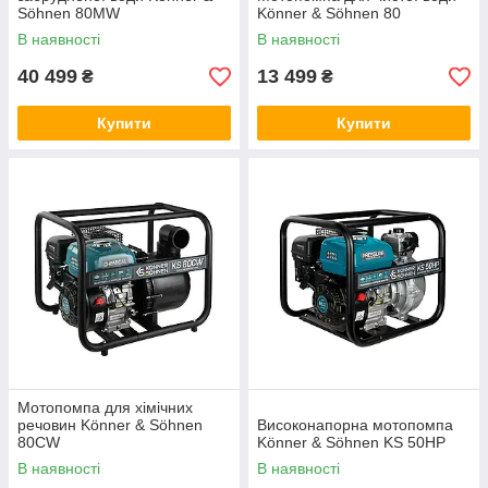
Söhnen 80MW
Könner & Söhnen 80
В наявності
В наявності
40 499
13 499
₴
₴
Купити
Купити
Мотопомпа для хімічних
речовин Könner & Söhnen
Високонапорна мотопомпа
80CW
Könner & Söhnen KS 50HP
В наявності
В наявності