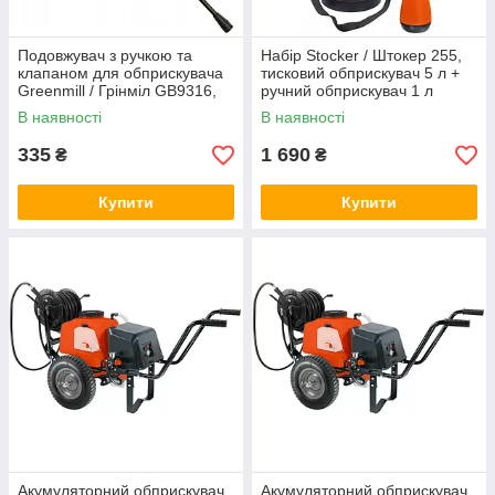
Подовжувач з ручкою та
Набір Stocker / Штокер 255,
клапаном для обприскувача
тисковий обприскувач 5 л +
Greenmill / Грінміл GB9316,
ручний обприскувач 1 л
1.2 м (Польща)
(Італія)
В наявності
В наявності
335
1 690
₴
₴
Купити
Купити
Акумуляторний обприскувач
Акумуляторний обприскувач