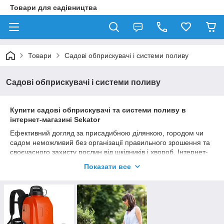
Товари для садівництва
Товари
Садові обприскувачі і системи поливу
Садові обприскувачі і системи поливу
Купити садові обприскувачі та системи поливу в
інтернет-магазині Sekator
Ефективний догляд за присадибною ділянкою, городом чи
садом неможливий без організації правильного зрошення та
своєчасного захисту рослин від шкідників і хвороб. Інтернет-
магазин Sekator пропонує повний асортимент професійного
Показати все
обладнання для поливу та обприскування. У нашому каталозі
зібрано товари від провідних європейських виробників, які
допоможуть підтримувати ідеальний баланс вологи в ґрунті
та гарантують високу врожайність.
Ми підібрали надійні садові та гербіцидні обприскувачі, міцні
поливні шланги, конектори, пістолети-розпилювачі та