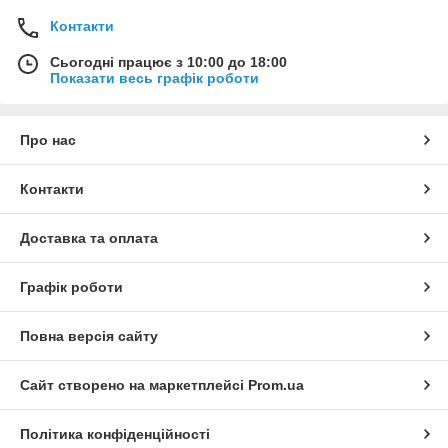
мінімізують фізичне навантаження на оператора. Вони
Контакти
забезпечують стабільний тиск та дрібнодисперсне
розпилення рідини, що дозволяє швидко та економно
Сьогодні працює з 10:00 до 18:00
обробляти великі площі насаджень і високі дерева.
Показати весь графік роботи
Спеціалізовані гербіцидні обприскувачі
: Пристрої
від бренду Volpi, оснащені захисними кожухами. Вони
призначені для точкового внесення препаратів для
Про нас
боротьби з бур'янами в міжряддях, повністю
виключаючи ризик потрапляння хімікатів на культурні
Контакти
рослини.
Професійні обприскувачі на колесах
: Потужні
Доставка та оплата
електричні агрегати з резервуарами на 40–60 літрів від
італійської компанії Stocker, розроблені для
професійного догляду за масштабними
Графік роботи
виноградниками, розплідниками рослин та парковими
зонами.
Повна версія сайту
Сучасні системи поливу: шланги та
розпилювачі
Сайт створено на маркетплейсі
Prom.ua
Для створення надійної системи поливу на прибудинковій
території в нашому магазині представлено високоякісні
Політика конфіденційності
компоненти від брендів Cellfast, Stocker та Bradas: