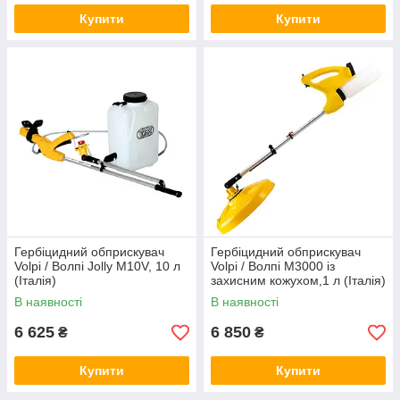
Купити
Купити
Гербіцидний обприскувач
Гербіцидний обприскувач
Volpi / Волпі Jolly M10V, 10 л
Volpi / Волпі M3000 із
(Італія)
захисним кожухом,1 л (Італія)
В наявності
В наявності
6 625
6 850
₴
₴
Купити
Купити