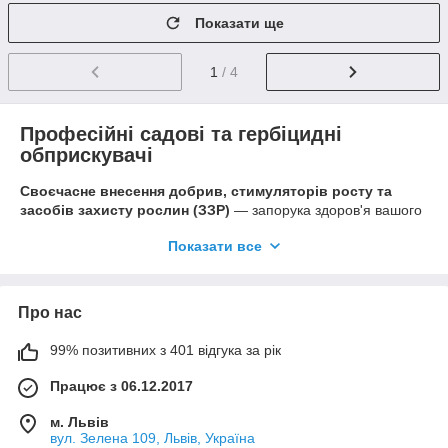
Показати ще
1
/ 4
Професійні садові та гербіцидні
обприскувачі
Своєчасне внесення добрив, стимуляторів росту та
засобів захисту рослин (ЗЗР)
— запорука здоров'я вашого
саду. На сайті Sekator ви можете замовити обприскувачі
Показати все
різної місткості та конструкції від світових лідерів галузі, таких
як Stocker, Bellota, Spear & Jackson, Volpi та Greenmill.
Залежно від масштабу робіт ми пропонуємо:
Про нас
Ручні та напірні обприскувачі
: Компактні моделі
об'ємом від 1 до 5–12 літрів (наприклад, лінійка Bellota
99% позитивних з 401 відгука за рік
або набори Stocker). Вони ідеально підходять для
локальної обробки кімнатних рослин, розсади,
Працює з 06.12.2017
невеликих клумб та окремих кущів у садках.
м. Львів
Акумуляторні та ранцеві обприскувачі
: Моделі
вул. Зелена 109, Львів, Україна
місткістю від 4 до 15 літрів (такі як Stocker Nebla), що