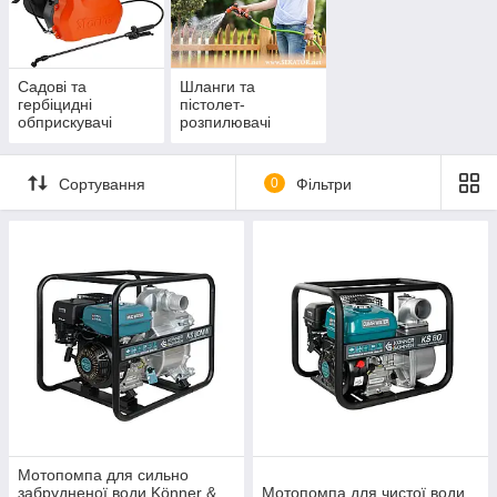
високопродуктивні мотопомпи, що задовільнять потреби як
садівників-аматорів, так і великих фермерських господарств.
Садові та
Шланги та
гербіцидні
пістолет-
обприскувачі
розпилювачі
Сортування
0
Фільтри
Мотопомпа для сильно
забрудненої води Könner &
Мотопомпа для чистої води