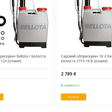
рискувач Bellota / Беллота
Садовий обприскувач 16 л Bel
12л (Іспанія)
Беллота 3710-16.B (Іспанія)
2 789 ₴
В наявності
Купити