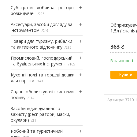
Субстрати - добрива - роторні
розкидувачі
225
Аксесуари, засоби догляду за
Обприскувач 
інструментом
1,5л (Іспанія
249
Товари для туризму, рибалки
363 ₴
та активного відпочинку
296
Промисловий, господарський
В наявності
та будівельних інструмент
165
Кухонні ножі та торцеві дошки
Купити
для нарізки
143
Садові обприскувачі і системи
поливу
114
3710-1
Засоби індивідуального
захисту (респіратори, маски,
окуляри)
31
Робочий та туристичний
одяг