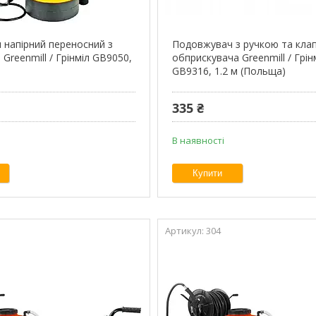
 напірний переносний з
Подовжувач з ручкою та кла
reenmill / Грінміл GB9050,
обприскувача Greenmill / Грін
GB9316, 1.2 м (Польща)
335 ₴
В наявності
Купити
304