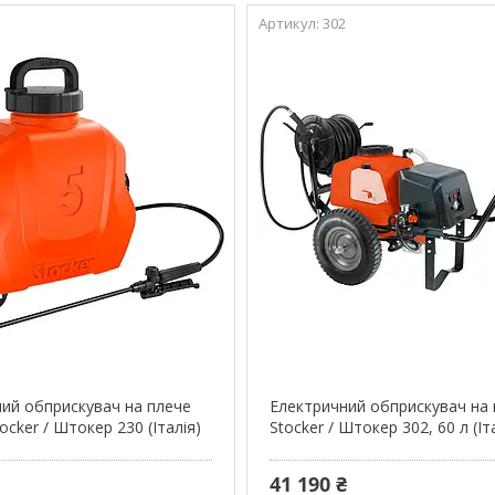
302
ий обприскувач на плече
Електричний обприскувач на 
tocker / Штокер 230 (Італія)
Stocker / Штокер 302, 60 л (Іт
41 190 ₴