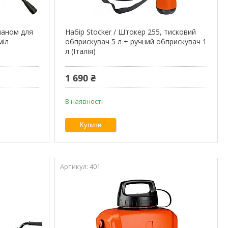
паном для
Набір Stocker / Штокер 255, тисковий
міл
обприскувач 5 л + ручний обприскувач 1
л (Італія)
1 690 ₴
В наявності
Купити
401