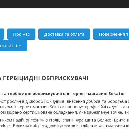
Про нас
Доставка та оплата
Повернення т
а статті
А ГЕРБІЦИДНІ ОБПРИСКУВАЧІ
 та гербіцидні обприскувачі в інтернет-магазині Sekator
ист рослин від хвороб і шкідників, внесення добрив та боротьба
ником. Інтернет-магазин Sekator пропонує професійні садові та г
озі зібрано сертифіковане обладнання, яке забезпечує точне, е
ком надійної техніки з Італії, Іспанії, Франції та Великої Британії 
zelock. Великий вибір моделей дозволяє підібрати оптимальний і