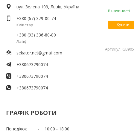
вул. Зелена 109, Львів, Україна
В наявності
+380 (67) 379-00-74
Київстар
Купити
+380 (93) 336-80-80
Лайф
GB905
sekator.net@gmail.com
+380673790074
+380673790074
+380673790074
ГРАФІК РОБОТИ
Понеділок
10:00
18:00