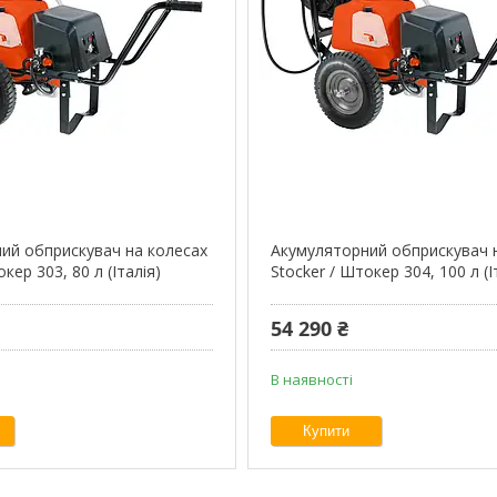
ий обприскувач на колесах
Акумуляторний обприскувач 
кер 303, 80 л (Італія)
Stocker / Штокер 304, 100 л (І
54 290 ₴
В наявності
Купити