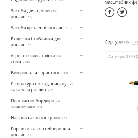
масштабних фе
Засоби для щеплення
рослин
72
Засоби кріплення рослин
182
Етикетки і таблички для
рослин
70
Агротекстиль, плівки та
3700-0
сітки
348
Вимірювальні пристрої
308
Література по садівництву та
каталоги рослин
22
Пластикові бордюри та
парканчики
64
Насіння газонної трави
73
Горщики та контейнери для
рослин
97