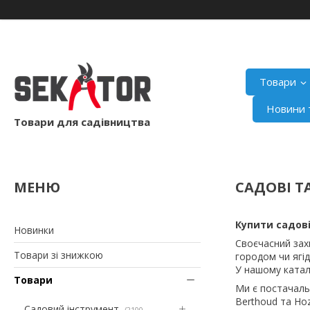
Товари
Новини т
Товари для садівництва
САДОВІ Т
Купити садові
Новинки
Своєчасний зах
Товари зі знижкою
городом чи ягід
У нашому катал
Товари
Ми є постачальни
Berthoud та Ho
Садовий інструмент
2100