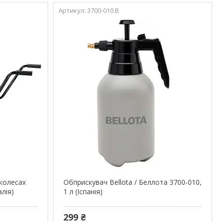
3700-010.B
колесах
Обприскувач Bellota / Беллота 3700-010,
алія)
1 л (Іспанія)
299 ₴