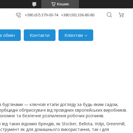
Кошик
+380 (67) 379-00-74
+380 (93) 336-80-80
а обмін
Контакти
Клієнтам
 з бур'янами — ключові етапи догляду за будь-яким садом,
ербіцидні обприскувачі від провідних європейських виробників.
кономне та безпечне розпилення робочих розчинів.
від таких відомих брендів, як Stocker, Bellota, Volpi, Greenmill,
нструмент як для домашнього використання, так і для