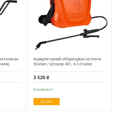
на колесах
Акумуляторний обприскувач на плече
талія)
Stocker / Штокер 401, 4 л (Італія)
3 520 ₴
В наявності
Купити