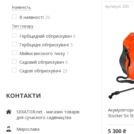
230
Наявність
В наявності
20
Тип товару
Гербіцидний обприскувач
6
Гербіцидні обприскувачі
5
Мийки високого тиску
1
Садовий обприскувач
6
Садові обприскувачі
23
КОНТАКТИ
Акумуляторн
SEKATOR.net - магазин товарів
Stocker 5л S
для сучасного садівництва
Мирослава
5 300 ₴