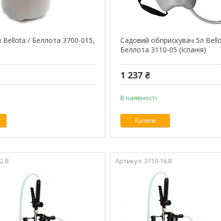
Bellota / Беллота 3700-015,
Садовий обприскувач 5л Bello
)
Беллота 3110-05 (Іспанія)
1 237 ₴
В наявності
Купити
2.B
3710-16.B