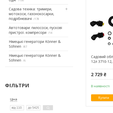
130
Садова техніка: тримери,
мотокоси, газонокосарки,
подрібнювачі
178
Автотовари: пилососи, пускові
пристрої. компресори
14
Німецькі генератори Könner &
Söhnen
87
Німецькі генератори Könner &
Садовий обп
Söhnen
6
12л 3710-12, 
2 729 ₴
ФІЛЬТРИ
В наявності
Купити
Ціна