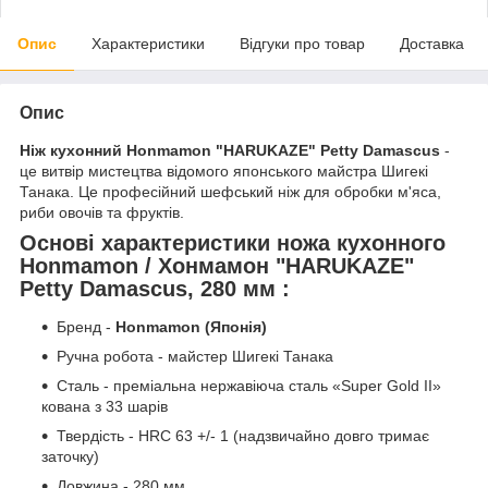
Опис
Характеристики
Відгуки про товар
Доставка
Опис
Ніж кухонний Honmamon "HARUKAZE" Petty Damascus
-
це витвір мистецтва відомого японського майстра Шигекі
Танака. Це професійний шефський ніж для обробки м'яса,
риби овочів та фруктів.
Основі характеристики ножа кухонного
Honmamon / Хонмамон "HARUKAZE"
Petty Damascus, 280 мм
:
Бренд -
Honmamon (Японія)
Ручна робота - майстер Шигекі Танака
Сталь - преміальна нержавіюча сталь «Super Gold II»
кована з 33 шарів
Твердість - HRC 63 +/- 1 (надзвичайно довго тримає
заточку)
Довжина - 280 мм