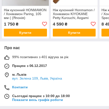
Ніж кухонний HONMAMON
Ніж кухонний Honmamon /
Ніж
/ Хонмамон Paring, 105
Хонмамон KIYOKANE
/ Хо
мм ( (Японія)
Petty Kurouchi, Aogami
Spec
Super Steel, 150 мм
Dama
1 750
4 590
8 4
₴
₴
(Японія)
(Япо
Купити
Купити
Про нас
99% позитивних з 401 відгука за рік
Працює з 06.12.2017
м. Львів
вул. Зелена 109, Львів, Україна
Контакти
Сьогодні працює з 10:00 до 18:00
Показати весь графік роботи