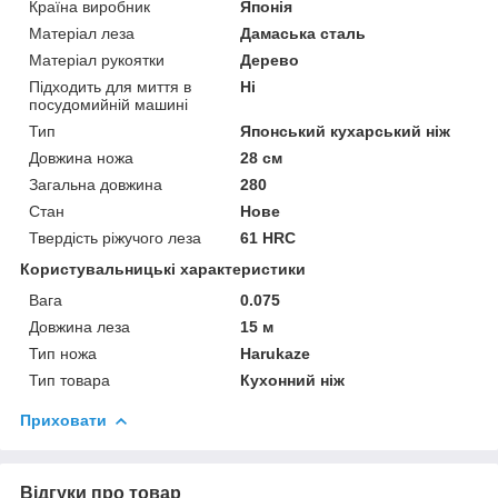
Країна виробник
Японія
Матеріал леза
Дамаська сталь
Матеріал рукоятки
Дерево
Підходить для миття в
Ні
посудомийній машині
Тип
Японський кухарський ніж
Довжина ножа
28 см
Загальна довжина
280
Стан
Нове
Твердість ріжучого леза
61 HRC
Користувальницькі характеристики
Вага
0.075
Довжина леза
15 м
Тип ножа
Harukaze
Тип товара
Кухонний ніж
Приховати
Відгуки про товар