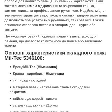
опорою для великого пальця. Унікальний каркас ножа, який
також є механізмом відкривання та закривання клинка,
замком клинка та профільованою рукояткою. Надійне, міцне
зчеплення гарантують протиковзкі канавки, завдяки яким вони
дозволяють працювати як у рукавичках, так і без них. Руків'я
оснащене сталевою петлею з отвором для шнурка або
мотузки.
Ніж укомплектований чорними піхвами з петелькою для
ременя, що дозволяє кріпити його до пояса або тактичного
жилета.
Основні характеристики складного ножа
Mil-Tec 5346100:
Бренд
Mil-Tec (Німеччина)
Країна - виробник -
Німеччина
тип ножа - складний
матеріал леза - нержавіюча сталь з оксидовим
покриттям
стійкість до корозії - висока
загальна довжина - 215 мм