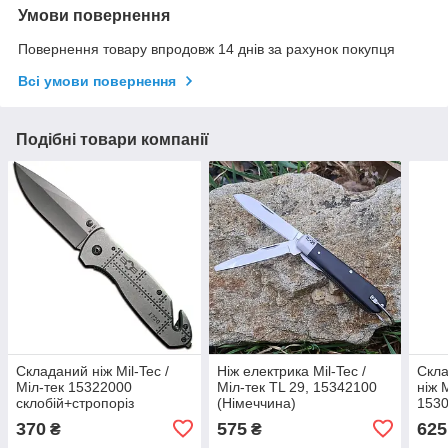
Умови повернення
Повернення товару впродовж 14 днів за рахунок покупця
Всі умови повернення
Подібні товари компанії
Складаний ніж Mil-Tec /
Ніж електрика Mil-Tec /
Скла
Міл-тек 15322000
Міл-тек TL 29, 15342100
ніж 
склобій+стропоріз
(Німеччина)
1530
(Німеччина)
(Нім
370
575
625
₴
₴