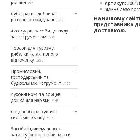
рослин
97
Артикул:
3001/
Змінне лезо пост
Субстрати - добрива -
На нашому сайті
роторні розкидувачі
225
представника дл
доставкою.
Аксесуари, засоби догляду
за інструментом
249
Товари для туризму,
рибалки та активного
відпочинку
296
Промисловий,
господарський та
будівельних інструмент
165
Кухонні ножі та торцеві
дошки для нарізки
143
Садові обприскувачі і
системи поливу
114
Засоби індивідуального
захисту (респіратори, маски,