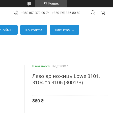
Кошик
+380 (67) 379-00-74
+380 (93) 336-80-80
а обмін
Контакти
Клієнтам
В наявності
Код:
3001/B
Лезо до ножиць Lowe 3101,
3104 та 3106 (3001/B)
860 ₴