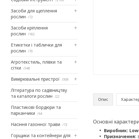
Засоби для щеплення
рослин
72
Засоби кріплення
рослин
182
Етикетки і таблички для
рослин
70
Агротекстиль, плівки та
сітки
348
Вимірювальні пристрої
308
Література по садівництву
та каталоги рослин
22
Опис
Характе
Пластикові бордюри та
парканчики
64
Основні характер
Насіння газонної трави
73
Виробник:
Low
Горщики та контейнери для
Призначення:
з