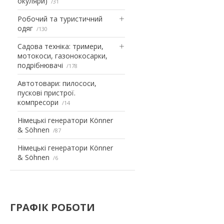
окуляри)
31
Робочий та туристичний
одяг
130
Садова техніка: тримери,
мотокоси, газонокосарки,
подрібнювачі
178
Автотовари: пилососи,
пускові пристрої.
компресори
14
Німецькі генератори Könner
& Söhnen
87
Німецькі генератори Könner
& Söhnen
6
ГРАФІК РОБОТИ