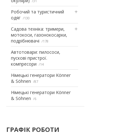
окуляри)
31
Робочий та туристичний
одяг
130
Садова техніка: тримери,
мотокоси, газонокосарки,
подрібнювачі
178
Автотовари: пилососи,
пускові пристрої.
компресори
14
Німецькі генератори Könner
& Söhnen
87
Німецькі генератори Könner
& Söhnen
6
ГРАФІК РОБОТИ