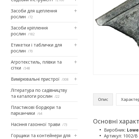
Засоби для щеплення
рослин
72
Засоби кріплення
рослин
182
Етикетки і таблички для
рослин
70
Агротекстиль, плівки та
сітки
348
Вимірювальні пристрої
308
Література по садівництву
та каталоги рослин
22
Опис
Характе
Пластикові бордюри та
парканчики
64
Основні характ
Насіння газонної трави
73
Виробник:
Lowe
Горщики та контейнери для
Артикул: 1002/В