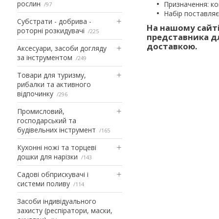
рослин
Призначення: ко
97
Набір поставляє
Субстрати - добрива -
На нашому сайті
роторні розкидувачі
225
представника дл
доставкою.
Аксесуари, засоби догляду
за інструментом
249
Товари для туризму,
рибалки та активного
відпочинку
296
Промисловий,
господарський та
будівельних інструмент
165
Кухонні ножі та торцеві
дошки для нарізки
143
Садові обприскувачі і
системи поливу
114
Засоби індивідуального
захисту (респіратори, маски,