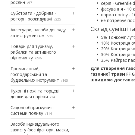
рослин
97
серія - Greenfield
фасування - 10 
Субстрати - добрива -
норма посіву - 1
роторні розкидувачі
225
не потребує пос
Склад суміші га
Аксесуари, засоби догляду
за інструментом
249
5% Тонконіг лу
10% Костриця 
Товари для туризму,
20% Костриця ч
рибалки та активного
30% Костриця ч
відпочинку
296
35% Райграс па
Для створення газ
Промисловий,
газонної трави FF 
господарський та
швидкою доставкою
будівельних інструмент
165
Кухонні ножі та торцеві
дошки для нарізки
143
Садові обприскувачі і
системи поливу
114
Засоби індивідуального
захисту (респіратори, маски,