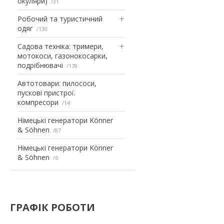
окуляри)
31
Робочий та туристичний
одяг
130
Садова техніка: тримери,
мотокоси, газонокосарки,
подрібнювачі
178
Автотовари: пилососи,
пускові пристрої.
компресори
14
Німецькі генератори Könner
& Söhnen
87
Німецькі генератори Könner
& Söhnen
6
ГРАФІК РОБОТИ