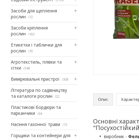
Засоби для щеплення
рослин
72
Засоби кріплення
рослин
182
Етикетки і таблички для
рослин
70
Агротекстиль, плівки та
сітки
348
Вимірювальні пристрої
308
Література по садівництву
та каталоги рослин
22
Опис
Характе
Пластикові бордюри та
парканчики
64
Основні характ
Насіння газонної трави
73
"Посухостійкий
Горщики та контейнери для
виробник -
Фел