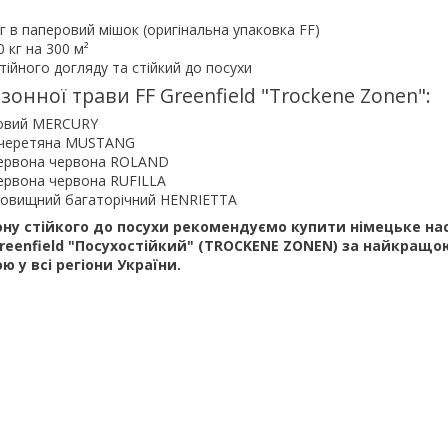
кг в паперовий мішок (оригінальна упаковка FF)
0 кг на 300 м²
тійного догляду та стійкий до посухи
зонної трави FF Greenfield "Trockene Zonen":
говий MERCURY
очеретяна MUSTANG
ервона червона ROLAND
ервона червона RUFILLA
совищний багаторічний HENRIETTA
ону стійкого до посухи рекомендуємо купити німецьке на
Greenfield "Посухостійкий" (TROCKENE ZONEN) за найкращою
 у всі регіони України.