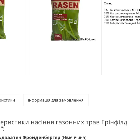
ристики
Інформація для замовлення
еристики насіння газонних трав Грінфілд
":
ьдзаатен Фройденбергер
(Німеччина)