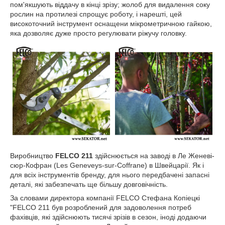
пом'якшують віддачу в кінці зрізу; жолоб для видалення соку
рослин на протилезі спрощує роботу, і нарешті, цей
високоточний інструмент оснащени мікрометричною гайкою,
яка дозволяє дуже просто регулювати ріжучу головку.
Виробництво
FELCO 211
здійснюється на заводі в Ле Женеві-
сюр-Кофран (Les Geneveys-sur-Coffrane) в Швейцарії. Як і
для всіх інструментів бренду, для нього передбачені запасні
деталі, які забезпечать ще більшу довговічність.
За словами директора компанії FELCO Стефана Копіецкі
"FELCO 211 був розроблений для задоволення потреб
фахівців, які здійснюють тисячі зрізів в сезон, іноді додаючи