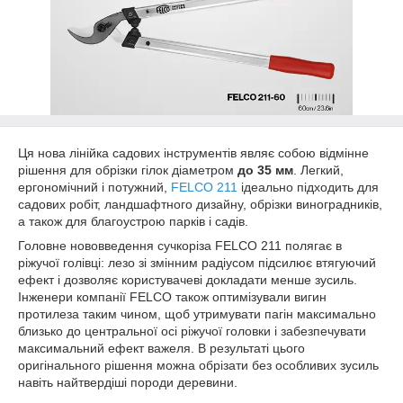
Ця нова лінійка садових інструментів являє собою відмінне
рішення для обрізки гілок діаметром
до 35 мм
. Легкий,
ергономічний і потужний,
FELCO 211
ідеально підходить для
садових робіт, ландшафтного дизайну, обрізки виноградників,
а також для благоустрою парків і садів.
Головне нововведення сучкоріза FELCO 211 полягає в
ріжучої голівці: лезо зі змінним радіусом підсилює втягуючий
ефект і дозволяє користувачеві докладати менше зусиль.
Інженери компанії FELCO також оптимізували вигин
протилеза таким чином, щоб утримувати пагін максимально
близько до центральної осі ріжучої головки і забезпечувати
максимальний ефект важеля. В результаті цього
оригінального рішення можна обрізати без особливих зусиль
навіть найтвердіші породи деревини.