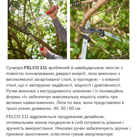
Сучкоріз
FELCO 211
зроблений зі швейцарською якостю з
повністю поновлюваних джерел енергії; лезо виконано з
високоякісної загартованої сталі, а протидезо - з кованої
сталі, що є запорукою надійності, міцності і довговічності.
Ручки виконані з екструдованого алюмінію і їх інноваційна
форма «I» забезпечує максимальну міцність навіть при
великих навантаженнях. Легкі по вазі, вони представлені в
трьох різних довжинах: 40, 50 і 60 см.
FELCO 211 відрізняється продуманим дизайном,
оптимальним чином поєднуючи в собі потужність різання і
зручність використання. Нековзні ручки забезпечують зручне і
приємне захоплення; еластичні гумові амортизатори