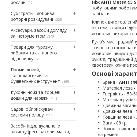
Ніж AHTI Metsa 95 S
рослин
97
побутовими роботами 
Субстрати - добрива -
нарізати.
роторні розкидувачі
225
Клинок виготовлений 
азотом, клинки відріз
Аксесуари, засоби догляду
дозволяє використову
за інструментом
249
Руків'я має традицій
Товари для туризму,
точно контролювати ні
рибалки та активного
дозволяє швидко діст
відпочинку
руків'я, традиційний
296
хвостовик клинка прох
Промисловий,
Основі характ
господарський та
будівельних інструмент
165
Бренд -
AHTI (Ф
Матеріал леза -
Кухонні ножі та торцеві
Твердість - 58-
дошки для нарізки
143
Матеріал руків'я
Довжина загальн
Садові обприскувачі і
Довжина леза - 
системи поливу
114
Товщина леза - 
Вага - 88 гр
Засоби індивідуального
Чохол - виконан
захисту (респіратори, маски,
на ремені.