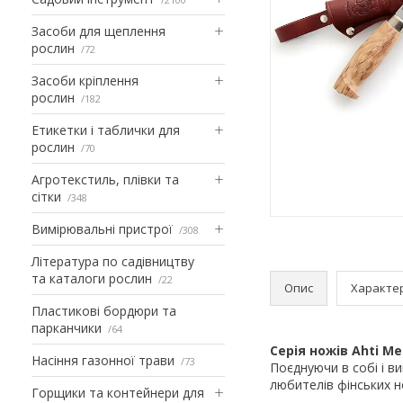
Засоби для щеплення
рослин
72
Засоби кріплення
рослин
182
Етикетки і таблички для
рослин
70
Агротекстиль, плівки та
сітки
348
Вимірювальні пристрої
308
Література по садівництву
та каталоги рослин
22
Опис
Характе
Пластикові бордюри та
парканчики
64
Серія ножів Ahti
Me
Насіння газонної трави
73
Поєднуючи в собі і ви
любителів фінських н
Горщики та контейнери для