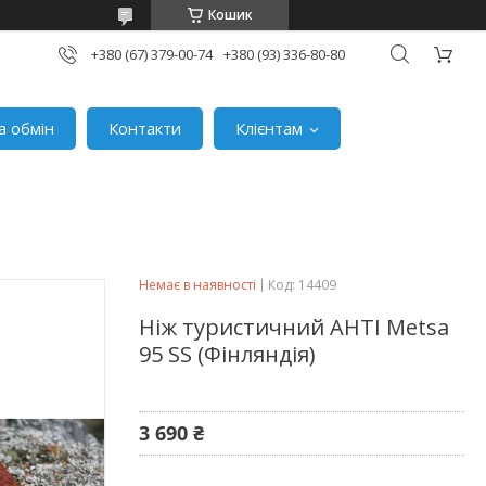
Кошик
+380 (67) 379-00-74
+380 (93) 336-80-80
а обмін
Контакти
Клієнтам
Немає в наявності
Код:
14409
Ніж туристичний AHTI Metsa
95 SS (Фінляндія)
3 690 ₴