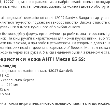
S, 12C27
- відмінно справляється з найрізноманітнішими господар
як в місті, так і в польових умовах. Їм можна і дерево обстругат
зі шведської нержавіючої сталі 12С27 Sandvik. Завдяки гартуван
няються гнучкістю, пружністю і зносостійкістю. Висока стійкість с
вати ніж в якості кухонного або рибальського.
ну бочкоподібну форму, ергономічне що робить хват жорстким і 
ж. На кінці руків'я є характерний для ножів пуукко вигин, або "г
ати ніж з чохла, а при роботі утримувати ніж упором в долоню. 
 для фінських ножів - деревина карельської берези. Монтаж ножа 
одить через все руків'я. У місці з'єднання руків'я з клинком є ст
еристики ножа AHTI Metsa 95 SS:
інляндія)
шведська нержавіюча сталь
12С27 Sandvik
60 HRC
 - карельська береза
а - 210 мм
95 мм
3.5 мм
ий з тонкої шкіри з пластиковою вкладкою, має петлю що надійно