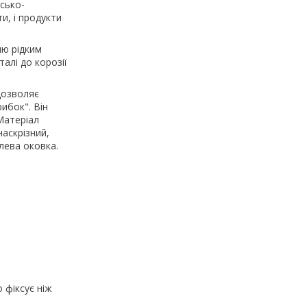
сько-
и, і продукти
ню рідким
талі до корозії
дозволяє
рибок". Він
Матеріал
наскрізний,
алева оковка.
 фіксує ніж