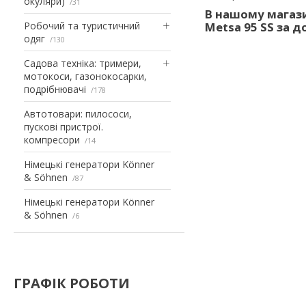
окуляри)
31
В нашому магази
Робочий та туристичний
Metsa 95 SS за 
одяг
130
Садова техніка: тримери,
мотокоси, газонокосарки,
подрібнювачі
178
Автотовари: пилососи,
пускові пристрої.
компресори
14
Німецькі генератори Könner
& Söhnen
87
Німецькі генератори Könner
& Söhnen
6
ГРАФІК РОБОТИ