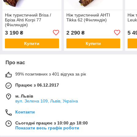
Ніж туристичний Brisa /
Ніж туристичний AHTI
Ніж 
Бріза Ahti Korpi 77
Tikka 62 (Фінляндія)
Leuk
(Фінляндія)
3 190
2 290
5 4
₴
₴
Купити
Купити
Про нас
99% позитивних з 401 відгука за рік
Працює з 06.12.2017
м. Львів
вул. Зелена 109, Львів, Україна
Контакти
Сьогодні працює з 10:00 до 18:00
Показати весь графік роботи