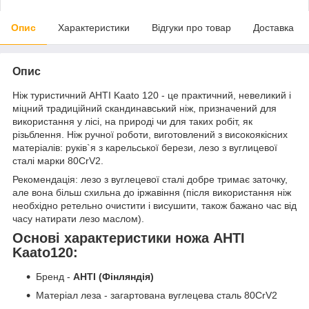
Опис
Характеристики
Відгуки про товар
Доставка
Опис
Ніж туристичний AHTI Kaato 120 - це практичний, невеликий і
міцний традиційний скандинавський ніж, призначений для
використання у лісі, на природі чи для таких робіт, як
різьблення. Ніж ручної роботи, виготовлений з високоякісних
матеріалів: руків`я з карельської берези, лезо з вуглицевої
сталі марки 80CrV2.
Рекомендація: лезо з вуглецевої сталі добре тримає заточку,
але вона більш схильна до іржавіння (після використання ніж
необхідно ретельно очистити і висушити, також бажано час від
часу натирати лезо маслом).
Основі характеристики ножа AHTI
Kaato120:
Бренд -
AHTI (Фінляндія)
Матеріал леза -
загартована вуглецева сталь 80CrV2