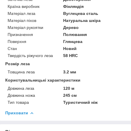
Країна виробник
Фінляндія
Матеріал леза
Вуглецева сталь
Матеріал піхов
Натуральна шкіра
Матеріал рукоятки
Дерево
Призначення
Полювання
Поверхня
Глянцева
Стан
Новий
Твердість ріжучого леза
58 HRC
Розмір леза
Товщина леза
3.2 мм
Користувальницькі характеристики
Довжина леза
120 м
Довжина ножа
245 см
Тип товара
Туристичний ніж
Приховати