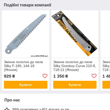
Подібні товари компанії
Змінне полотно до пили
Змінне полотно до пили
Змін
Silky F-180, 144-18
Silky Gomboy Curve 210-8,
Silk
(Японія)
718-21 (Японія)
718-
920
1 350
1 4
₴
₴
Купити
Купити
Про нас
99% позитивних з 401 відгука за рік