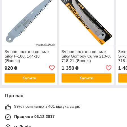
Змінне полотно до пили
Змінне полотно до пили
Змін
Silky F-180, 144-18
Silky Gomboy Curve 210-8,
Silk
(Японія)
718-21 (Японія)
718-
920
1 350
1 4
₴
₴
Купити
Купити
Про нас
99% позитивних з 401 відгука за рік
Працює з 06.12.2017
м. Львів