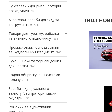
Субстрати - добрива - роторні
розкидувачі
225
ІНШІ НО
Аксесуари, засоби догляду за
інструментом
249
Товари для туризму, рибалки
та активного відпочинку
296
Промисловий, господарський
та будівельних інструмент
165
Кухонні ножі та торцеві дошки
для нарізки
143
Садові обприскувачі і системи
поливу
114
Засоби індивідуального
захисту (респіратори, маски,
окуляри)
31
Робочий та туристичний
одяг