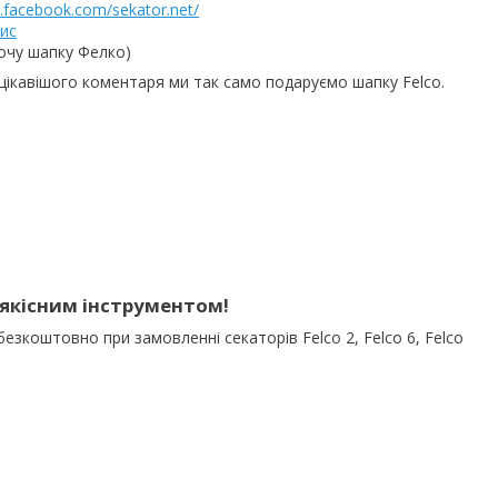
facebook.com/sekator.net/
ис
хочу шапку Фелко)
йцікавішого коментаря ми так само подаруємо шапку Felco.
и якісним інструментом!
коштовно при замовленні секаторів Felco 2, Felco 6, Felco