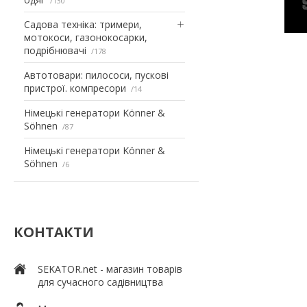
130
Садова техніка: тримери,
мотокоси, газонокосарки,
подрібнювачі
178
Автотовари: пилососи, пускові
пристрої. компресори
14
Німецькі генератори Könner &
Söhnen
87
Німецькі генератори Könner &
Söhnen
6
КОНТАКТИ
SEKATOR.net - магазин товарів
для сучасного садівництва