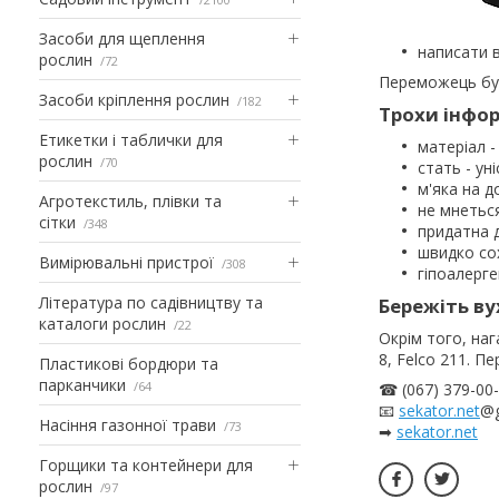
Засоби для щеплення
написати в
рослин
72
Переможець бу
Засоби кріплення рослин
182
Трохи інфор
Етикетки і таблички для
матеріал -
рослин
70
стать - уні
м'яка на д
Агротекстиль, плівки та
не мнеться
сітки
348
придатна 
швидко со
Вимірювальні пристрої
308
гіпоалерг
Література по садівництву та
Бережіть ву
каталоги рослин
22
Окрім того, на
8, Felco 211. П
Пластикові бордюри та
парканчики
64
☎ (067) 379-00-
📧
sekator.net
@g
Насіння газонної трави
73
➡
sekator.net
Горщики та контейнери для
рослин
97