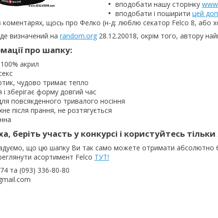
вподобати нашу сторінку
www.
вподобати і поширити
цей доп
 коментарях, щось про Фелко (н-д: люблю секатор Felco 8, або 
де визначений на
random.org
28.12.20018, окрім того, автору на
мації про шапку:
 100% акрил
секс
отик, чудово тримає тепло
 і зберігає форму довгий час
для повсякденного тривалого носіння
хне після прання, не розтягується
енна
ха, беріть участь у конкурсі і користуйтесь тільк
гадуємо, що цю шапку Ви так само можете отримати абсолютно без
ереглянути асортимент Felco
ТУТ!
74 та (093) 336-80-80
mail.com