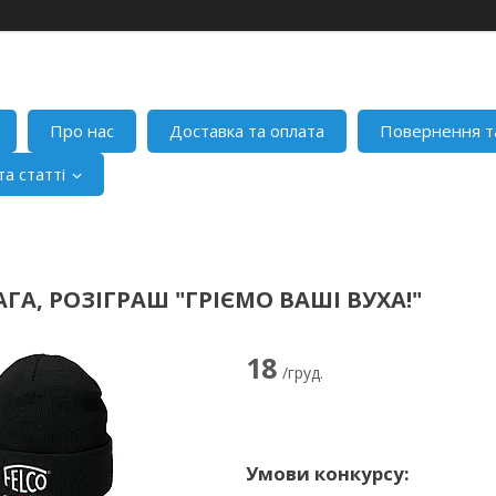
Про нас
Доставка та оплата
Повернення т
а статті
АГА, РОЗІГРАШ "ГРІЄМО ВАШІ ВУХА!"
18
/груд.
Умови конкурсу: