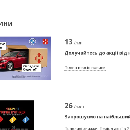
ВИНИ
13
/лип.
Долучайтесь до акції від
Повна версія новини
26
/лист.
Запрошуємо на наібльший 
Правдиві знижки. Період акції з 