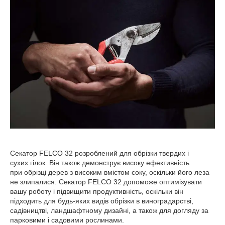
Секатор FELCO 32 розроблений для обрізки твердих і
сухих гілок. Він також демонструє високу ефективність
при обрізці дерев з високим вмістом соку, оскільки його леза
не злипалися. Секатор FELCO 32 допоможе оптимізувати
вашу роботу і підвищити продуктивність, оскільки він
підходить для будь-яких видів обрізки в виноградарстві,
садівництві, ландшафтному дизайні, а також для догляду за
парковими і садовими рослинами.