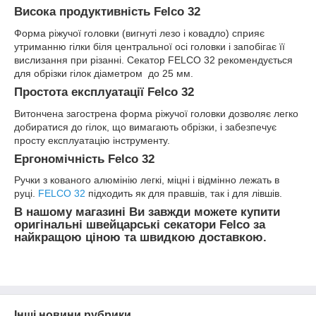
Висока продуктивність Felco 32
Форма ріжучої головки (вигнуті лезо і ковадло) сприяє
утриманню гілки біля центральної осі головки і запобігає її
вислизання при різанні. Секатор FELCO 32 рекомендується
для обрізки гілок діаметром до 25 мм.
Простота експлуатації Felco 32
Витончена загострена форма ріжучої головки дозволяє легко
добиратися до гілок, що вимагають обрізки, і забезпечує
просту експлуатацію інструменту.
Ергономічність Felco 32
Ручки з кованого алюмінію легкі, міцні і відмінно лежать в
руці.
FELCO 32
підходить як для правшів, так і для лівшів.
В нашому магазині Ви завжди можете купити
оригінальні швейцарські секатори Felco за
найкращою ціною та швидкою доставкою.
Інші новини рубрики