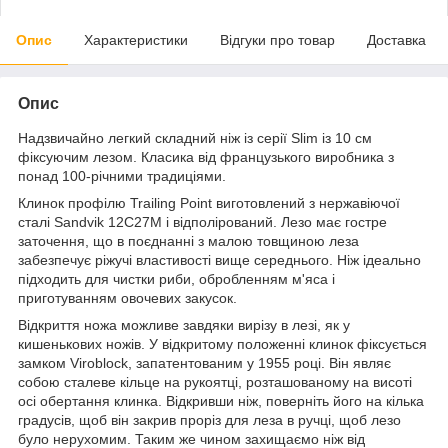
Опис
Характеристики
Відгуки про товар
Доставка
Опис
Надзвичайно легкий складний ніж із серії Slim із 10 см
фіксуючим лезом. Класика від французького виробника з
понад 100-річними традиціями.
Клинок профілю Trailing Point виготовлений з нержавіючої
сталі Sandvik 12C27M і відполірований. Лезо має гостре
заточення, що в поєднанні з малою товщиною леза
забезпечує ріжучі властивості вище середнього. Ніж ідеально
підходить для чистки риби, обробленням м'яса і
приготуванням овочевих закусок.
Відкриття ножа можливе завдяки вирізу в лезі, як у
кишенькових ножів. У відкритому положенні клинок фіксується
замком Viroblock, запатентованим у 1955 році. Він являє
собою сталеве кільце на рукоятці, розташованому на висоті
осі обертання клинка. Відкривши ніж, поверніть його на кілька
градусів, щоб він закрив проріз для леза в ручці, щоб лезо
було нерухомим. Таким же чином захищаємо ніж від