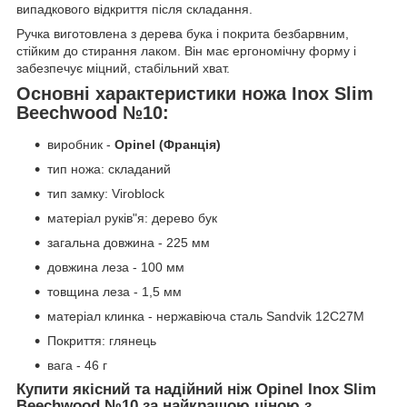
випадкового відкриття після складання.
Ручка виготовлена з дерева бука і покрита безбарвним,
стійким до стирання лаком. Він має ергономічну форму і
забезпечує міцний, стабільний хват.
Основні характеристики ножа Inox Slim
Beechwood №10:
виробник -
Opinel (Франція)
тип ножа: складаний
тип замку: Viroblock
матеріал руків"я: дерево бук
загальна довжина - 225 мм
довжина леза - 100 мм
товщина леза - 1,5 мм
матеріал клинка - нержавіюча сталь Sandvik 12C27M
Покриття: глянець
вага - 46 г
Купити якісний та надійний ніж Opinel Inox Slim
Beechwood №10 за найкращою ціною з