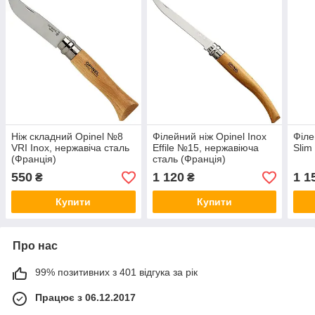
Ніж складний Opinel №8
Філейний ніж Opinel Inox
Філе
VRI Inox, нержавіча сталь
Effile №15, нержавіюча
Slim
(Франція)
сталь (Франція)
550
1 120
1 1
₴
₴
Купити
Купити
Про нас
99% позитивних з 401 відгука за рік
Працює з 06.12.2017