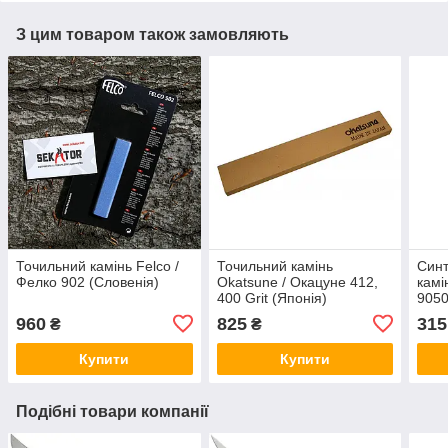
З цим товаром також замовляють
Точильний камінь Felco /
Точильний камінь
Синт
Фелко 902 (Словенія)
Okatsune / Окацуне 412,
камі
400 Grit (Японія)
9050
960
825
315
₴
₴
Купити
Купити
Подібні товари компанії