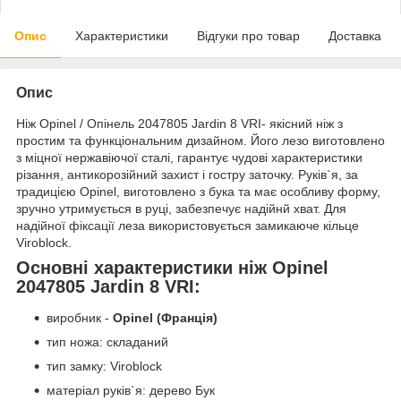
Опис
Характеристики
Відгуки про товар
Доставка
Опис
Ніж Opinel / Опінель 2047805 Jardin 8 VRI- якісний ніж з
простим та функціональним дизайном. Його лезо виготовлено
з міцної нержавіючої сталі, гарантує чудові характеристики
різання, антикорозійний захист і гостру заточку. Руків`я, за
традицією Opinel, виготовлено з бука та має особливу форму,
зручно утримується в руці, забезпечує надійнй хват. Для
надійної фіксації леза використовується замикаюче кільце
Viroblock.
Основні характеристики ніж Opinel
2047805 Jardin 8 VRI
:
виробник -
Opinel (Франція)
тип ножа: складаний
тип замку: Viroblock
матеріал руків`я: дерево Бук