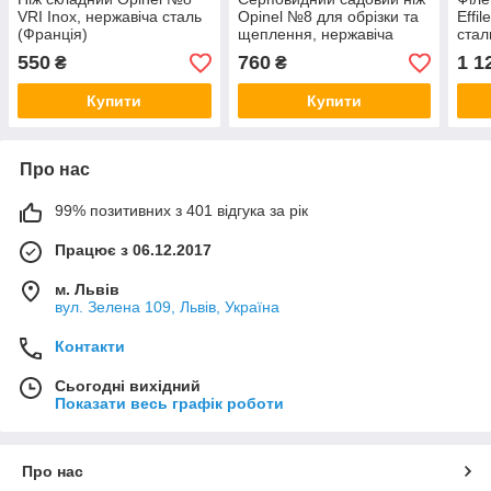
VRI Inox, нержавіча сталь
Opinel №8 для обрізки та
Effi
(Франція)
щеплення, нержавіча
стал
сталь (Франція)
550
760
1 1
₴
₴
Купити
Купити
Про нас
99% позитивних з 401 відгука за рік
Працює з 06.12.2017
м. Львів
вул. Зелена 109, Львів, Україна
Контакти
Сьогодні вихідний
Показати весь графік роботи
Про нас