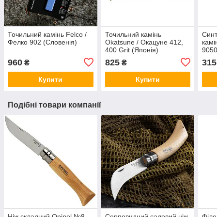
Точильний камінь Felco /
Точильний камінь
Синт
Фелко 902 (Словенія)
Okatsune / Окацуне 412,
камі
400 Grit (Японія)
9050
960
825
315
₴
₴
Купити
Купити
Подібні товари компанії
Ніж складний Opinel №8
Серповидний садовий ніж
Філе