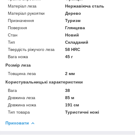
Матеріал леза
Нержавіюча сталь
Матеріал рукоятки
Дерево
Призначення
Туризм
Поверхня
Глянцева
Стан
Новий
Тип
Складаний
Твердість ріжучого леза
58 HRC
Вага ножа
45 г
Розмір леза
Товщина леза
2 мм
Користувальницькі характеристики
Вага
38
Довжина леза
85 м
Довжина ножа
191 см
Тип товара
Туристичні ножі
Приховати