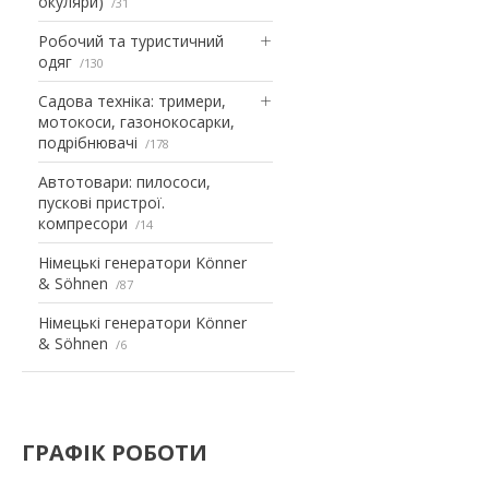
окуляри)
31
Робочий та туристичний
одяг
130
Садова техніка: тримери,
мотокоси, газонокосарки,
подрібнювачі
178
Автотовари: пилососи,
пускові пристрої.
компресори
14
Німецькі генератори Könner
& Söhnen
87
Німецькі генератори Könner
& Söhnen
6
ГРАФІК РОБОТИ