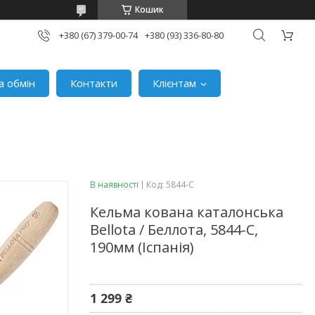
Кошик
+380 (67) 379-00-74
+380 (93) 336-80-80
а обмін
Контакти
Клієнтам
В наявності
Код:
5844-C
Кельма кована каталонська
Bellota / Беллота, 5844-C,
190мм (Іспанія)
1 299 ₴