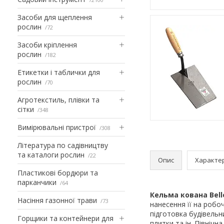
Засоби для щеплення
рослин
72
Засоби кріплення
рослин
182
Етикетки і таблички для
рослин
70
Агротекстиль, плівки та
сітки
348
Вимірювальні пристрої
308
Література по садівництву
та каталоги рослин
22
Опис
Характе
Пластикові бордюри та
парканчики
64
Кельма кована Bel
Насіння газонної трави
73
нанесення її на робо
підготовка будівельн
Горщики та контейнери для
плитки та ін. Північн