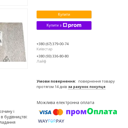
Купити
Купити з
+380 (67) 379-00-74
Київстар
+380 (93) 336-80-80
Лайф
повернення товару
протягом 14 днів
за рахунок покупця
зчину і
в будівництві:
кладання