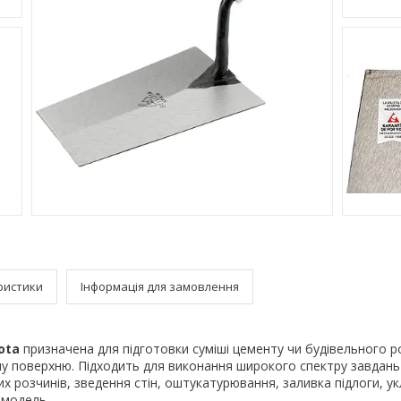
ристики
Інформація для замовлення
lota
призначена для підготовки суміші цементу чи будівельного ро
чу поверхню. Підходить для виконання широкого спектру завдань 
их розчинів, зведення стін, оштукатурювання, заливка підлоги, у
а модель.