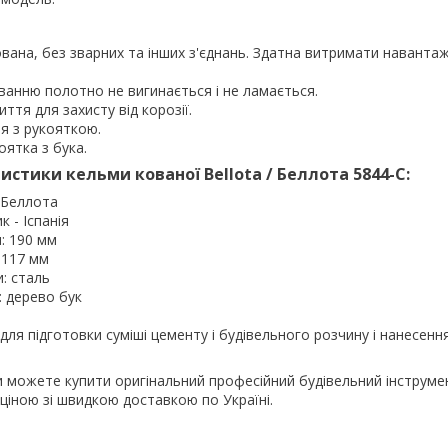
вана, без зварних та інших з'єднань. Здатна витримати наванта
ванню полотно не вигинається і не ламається.
ття для захисту від корозії.
ня з рукояткою.
оятка з бука.
истики кельми кованої Bellota / Беллота 5844-C:
/ Беллота
к - Іспанія
: 190 мм
 117 мм
: сталь
: дерево бук
для підготовки суміші цементу і будівельного розчину і нанесення
и можете купити оригінальний професійний будівельний інструм
 ціною зі швидкою доставкою по Україні.