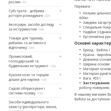
рослин
97
Переваги :
Субстрати - добрива -
Кельма цільноко
роторні розкидувачі
225
600кг.
Завдяки загарту
Аксесуари, засоби догляду
Спеціальне покри
за інструментом
249
Надійне з'єднан
Ергономічна рук
Товари для туризму,
рибалки та активного
Основні характер
відпочинку
296
Бренд - Bellota 
Країна - виробни
Промисловий,
Довжина основи
господарський та
Ширина основи:
будівельних інструмент
165
Матеріал основи
Матеріал руків'я
Кухонні ножі та торцеві
Вага: 455 г
дошки для нарізки
143
Застосування:
робочу поверхню.
Садові обприскувачі і
системи поливу
114
В нашому магазині В
Bellota за доступною
Засоби індивідуального
захисту (респіратори, маски,