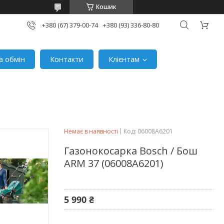
Кошик
+380 (67) 379-00-74
+380 (93) 336-80-80
а обмін
Контакти
Клієнтам
Немає в наявності
Код:
06008A6201
Газонокосарка Bosch / Бош
ARM 37 (06008A6201)
5 990 ₴