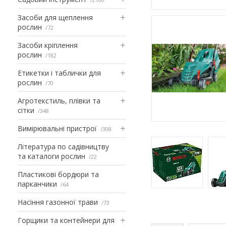
Засоби для щеплення
рослин
72
Засоби кріплення
рослин
182
Етикетки і таблички для
рослин
70
Агротекстиль, плівки та
сітки
348
Вимірювальні пристрої
308
Література по садівництву
та каталоги рослин
22
Пластикові бордюри та
парканчики
64
Насіння газонної трави
73
Горщики та контейнери для