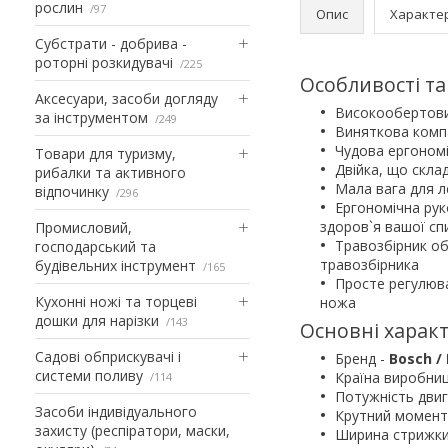
рослин
97
Опис
Характе
Субстрати - добрива -
роторні розкидувачі
225
Особливості та
Аксесуари, засоби догляду
Високообертовий
за інструментом
249
Виняткова компа
Чудова ергономі
Товари для туризму,
Двійка, що склад
рибалки та активного
Мала вага для 
відпочинку
296
Ергономічна рук
здоров`я вашої сп
Промисловий,
Травозбірник об
господарський та
травозбірника
будівельних інструмент
165
Просте регулюва
Кухонні ножі та торцеві
ножа
дошки для нарізки
143
Основні харак
Садові обприскувачі і
Бренд -
Bosch /
системи поливу
Країна виробни
114
Потужність дви
Засоби індивідуального
Крутний момент
захисту (респіратори, маски,
Ширина стрижки 