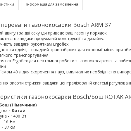
ристики
Інформація для замовлення
 переваги газонокосарки Bosch ARM 37
 двигун за дві секунди приведе ваш газон у порядок.
ктність завдяки продуманій конструкції та дизайну.
чність завдяки рукояткам Ergoflex.
ається вдвічі, і складний травозбірник для економії місця при збе
легкого транспортування
оятка Ergoflex для невтомної роботи з газонокосаркою та забе
ини
`ємом 40 л для скорочення пауз, викликаних необхідністю випо
ння висоти стрижки завдяки централізованій системі регулюван
теристики газонокосарки Bosch/Бош ROTAK AR
 Бош (Німеччина)
цтва
- Китай
гуна
-
1400 Вт
 - 16 Нм
- 37 см