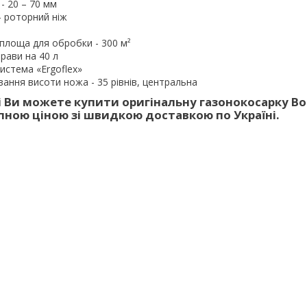
- 20 – 70 мм
- роторний ніж
площа для обробки - 300 м²
рави на 40 л
истема «Ergoflex»
ання висоти ножа - 35 рівнів, центральна
 Ви можете купити оригінальну газонокосарку Bo
пною ціною зі швидкою доставкою по Україні.