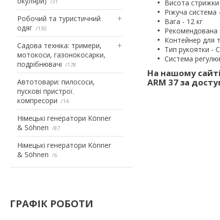
окуляри)
31
Висота стрижки 
Ріжуча система 
Робочий та туристичний
Вага - 12 кг
одяг
130
Рекомендована 
Контейнер для т
Садова техніка: тримери,
Тип рукоятки - С
мотокоси, газонокосарки,
Система регулюв
подрібнювачі
178
На нашому сайті
ARM 37 за досту
Автотовари: пилососи,
пускові пристрої.
компресори
14
Німецькі генератори Könner
& Söhnen
87
Німецькі генератори Könner
& Söhnen
6
ГРАФІК РОБОТИ