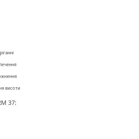
ріганні
зпечення
рожнення
ня висоти
M 37: