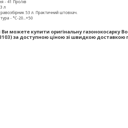
ня - 41 Про/хв
3 л
травозбірник 53 л. Практичний штовхач.
ура - °C-20...+50
 Ви можете купити оригінальну газонокосарку Bo
03103) за доступною ціною зі швидкою доставкою п