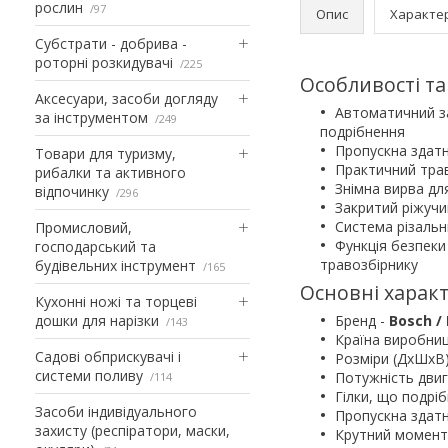
рослин
97
Опис
Характе
Субстрати - добрива -
роторні розкидувачі
225
Особливості та
Аксесуари, засоби догляду
Автоматичний за
за інструментом
249
подрібнення
Пропускна здатн
Товари для туризму,
Практичний трав
рибалки та активного
Знімна вирва д
відпочинку
296
Закритий ріжучи
Система різальн
Промисловий,
Функція безпеки
господарський та
травозбірнику
будівельних інструмент
165
Основні характ
Кухонні ножі та торцеві
дошки для нарізки
Бренд -
Bosch /
143
Країна виробни
Садові обприскувачі і
Розміри (ДхШхВ)
системи поливу
Потужність дви
114
Гілки, що подрі
Засоби індивідуального
Пропускна здатні
захисту (респіратори, маски,
Крутний момент