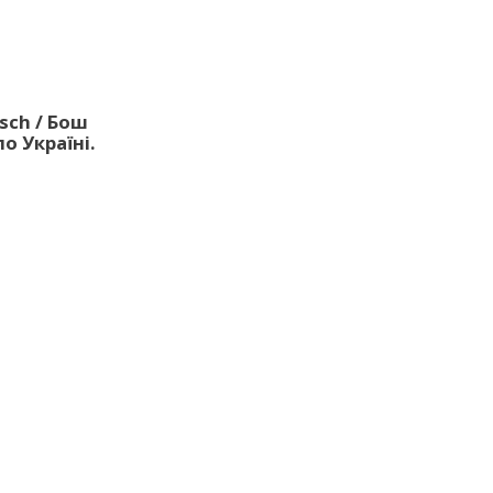
sch / Бош
о Україні.