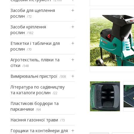
Засоби для щеплення
рослин
72
Засоби кріплення
рослин
182
Етикетки і таблички для
рослин
70
Агротекстиль, плівки та
сітки
348
Вимірювальні пристрої
308
Література по садівництву
та каталоги рослин
22
Пластикові бордюри та
парканчики
64
Насіння газонної трави
73
Горщики та контейнери для