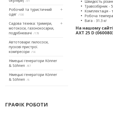
окуляри)
31
Швидкість різан
Травозбірник - 5
Робочий та туристичний
Комплектація - 
одяг
130
Робоча температ
Вага - 31.3 кг
Садова техніка: тримери,
На нашому сайті
мотокоси, газонокосарки,
AXT 25 D (06008
подрібнювачі
178
Автотовари: пилососи,
пускові пристрої.
компресори
14
Німецькі генератори Könner
& Söhnen
87
Німецькі генератори Könner
& Söhnen
6
ГРАФІК РОБОТИ