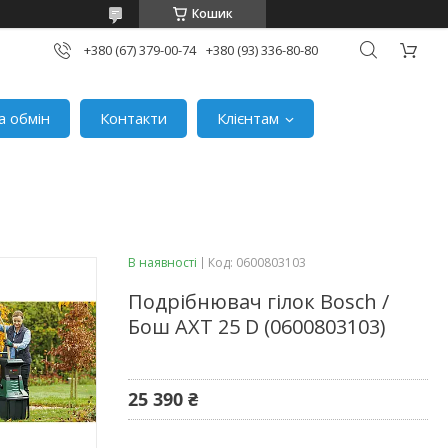
Кошик
+380 (67) 379-00-74
+380 (93) 336-80-80
а обмін
Контакти
Клієнтам
В наявності
Код:
0600803103
Подрібнювач гілок Bosch /
Бош AXT 25 D (0600803103)
25 390 ₴