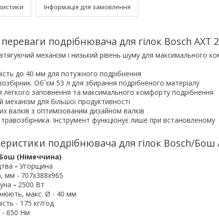
ристики
Інформація для замовлення
 переваги подрібнювача для гілок Bosch AXT 2
тягуючий механізм і низький рівень шуму для максимального к
ість до 40 мм для потужного подрібнення
озбірник. Об`єм 53 л для збирання подрібненого матеріалу
ля легкого заповнення та максимального комфорту подрібнення
й механізм для більшої продуктивності
их валків з оптимізованим дизайном валків
 травозбірника. Інструмент функціонує лише при встановленому
еристики подрібнювача для гілок Bosch/Бош A
 Бош (Німеччина)
цтва
-
Угорщина
, мм - 707x388x965
гуна
-
2500 Вт
бнюють, макс. Ø - 40 мм
сть - 175 кг/год
 - 650 Нм