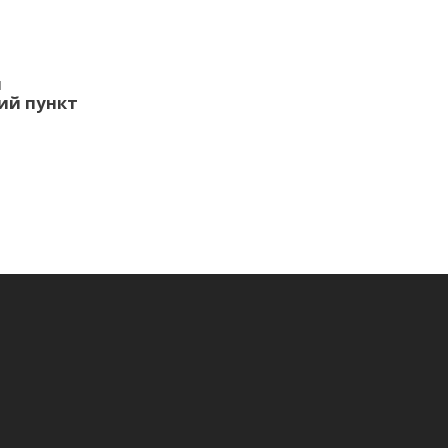
м
ий пункт