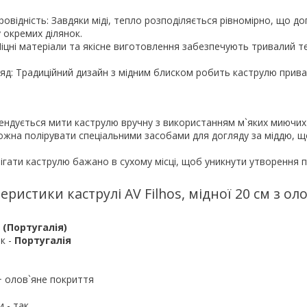
ровідність: Завдяки міді, тепло розподіляється рівномірно, що д
 окремих ділянок.
Міцні матеріали та якісне виготовлення забезпечують тривалий т
яд: Традиційний дизайн з мідним блиском робить каструлю прив
ндується мити каструлю вручну з використанням м`яких миючих 
жна полірувати спеціальними засобами для догляду за міддю, 
рігати каструлю бажано в сухому місці, щоб уникнути утворення 
еристики каструлі AV Filhos, мідної 20 см з о
s
(Португалія)
к -
Португалія
 + олов`яне покриття
 - так