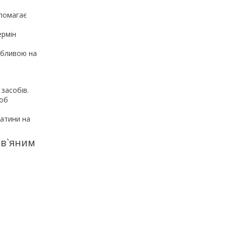
опомагає
ермін
абливою на
засобів.
щоб
патини на
лов`яним