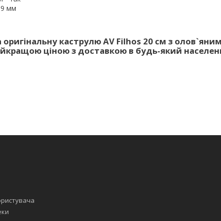
,9 мм
 оригінальну каструлю AV Filhos 20 см з олов`яни
айкращою ціною з доставкою в будь-який населен
ористувача
еки