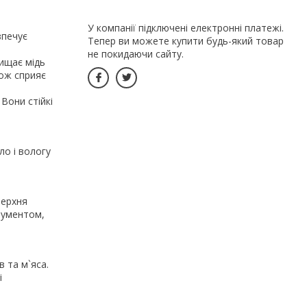
У компанії підключені електронні платежі.
зпечує
Тепер ви можете купити будь-який товар
не покидаючи сайту.
ищає мідь
кож сприяє
 Вони стійкі
о і вологу
верхня
трументом,
в та м`яса.
і