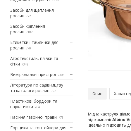
Засоби для щеплення
рослин
72
Засоби кріплення
рослин
182
Етикетки і таблички для
рослин
70
Агротекстиль, плівки та
сітки
348
Вимірювальні пристрої
308
Література по садівництву
та каталоги рослин
22
Опис
Характе
Пластикові бордюри та
парканчики
64
Мідна каструля діаме
Насіння газонної трави
73
від компанії
Albino Vi
ідеально підходить д
Горщики та контейнери для