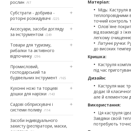
Матеріал:
рослин
97
Мідь: Каструля 
Субстрати - добрива -
теплопровідними в
роторні розкидувачі
225
точний контроль т
Олов`яне покрит
Аксесуари, засоби догляду
від взаємодії з ї
за інструментом
249
легкому очищенню 
Латунні ручки: Р
Товари для туризму,
до високих темпер
рибалки та активного
відпочинку
Кришка:
296
Каструля компле
Промисловий,
під час приготува
господарський та
будівельних інструмент
Дизайн:
165
Каструля має тр
Кухонні ножі та торцеві
додає їй класично
дошки для нарізки
143
але й елементом д
Садові обприскувачі і
Використання:
системи поливу
114
Ця каструля ідеа
Завдяки своїй теп
Засоби індивідуального
потребують точно
захисту (респіратори, маски,