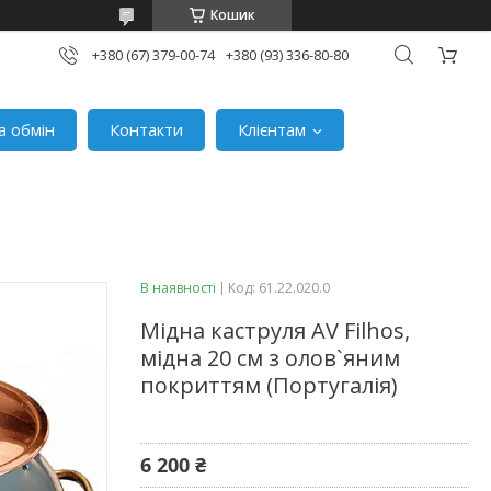
Кошик
+380 (67) 379-00-74
+380 (93) 336-80-80
а обмін
Контакти
Клієнтам
В наявності
Код:
61.22.020.0
Мідна каструля AV Filhos,
мідна 20 см з олов`яним
покриттям (Португалія)
6 200 ₴