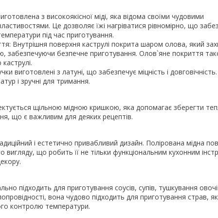
виготовлена з високоякісної міді, яка відома своїми чудовими
ластивостями. Це дозволяє їжі нагріватися рівномірно, що забе
емператури під час приготування.
тя: Внутрішня поверхня каструлі покрита шаром олова, який зах
жею, забезпечуючи безпечне приготування. Олов`яне покриття та
каструлі.
учки виготовлені з латуні, що забезпечує міцність і довговічність.
атур і зручні для тримання.
ктується щільною мідною кришкою, яка допомагає зберегти тепл
ння, що є важливим для деяких рецептів.
адиційний і естетично привабливий дизайн. Полірована мідна по
го вигляду, що робить її не тільки функціональним кухонним інс
екору.
льно підходить для приготування соусів, супів, тушкування овочі
лопровідності, вона чудово підходить для приготування страв, як
го контролю температури.