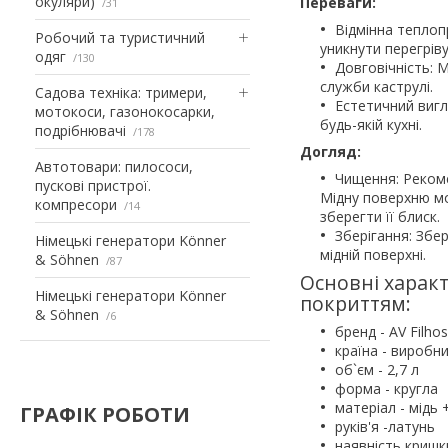
окуляри)
Переваги:
31
Відмінна теплоп
Робочий та туристичний
уникнути перегріву
одяг
130
Довговічність: 
служби каструлі.
Садова техніка: тримери,
Естетичний вигл
мотокоси, газонокосарки,
будь-якій кухні.
подрібнювачі
178
Догляд:
Автотовари: пилососи,
Чищення: Рекоме
пускові пристрої.
Мідну поверхню мо
компресори
14
зберегти її блиск.
Зберігання: Збе
Німецькі генератори Könner
мідній поверхні.
& Söhnen
87
Основні характ
Німецькі генератори Könner
покриттям:
& Söhnen
6
бренд - AV Filho
країна - виробни
об`єм - 2,7 л
форма - кругла
матеріал - мідь
ГРАФІК РОБОТИ
руків'я -латунь
наявність кришки