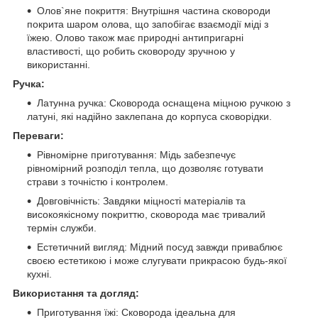
Олов`яне покриття: Внутрішня частина сковороди
покрита шаром олова, що запобігає взаємодії міді з
їжею. Олово також має природні антипригарні
властивості, що робить сковороду зручною у
використанні.
Ручка:
Латунна ручка: Сковорода оснащена міцною ручкою з
латуні, які надійно заклепана до корпуса сковорідки.
Переваги:
Рівномірне приготування: Мідь забезпечує
рівномірний розподіл тепла, що дозволяє готувати
страви з точністю і контролем.
Довговічність: Завдяки міцності матеріалів та
високоякісному покриттю, сковорода має тривалий
термін служби.
Естетичний вигляд: Мідний посуд завжди приваблює
своєю естетикою і може слугувати прикрасою будь-якої
кухні.
Використання та догляд:
Приготування їжі: Сковорода ідеальна для