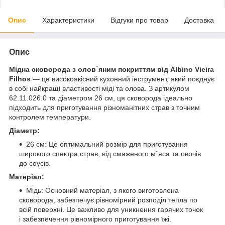
Опис
Характеристики
Відгуки про товар
Доставка
Опис
Мідна сковорода з олов`яним покриттям від Albino Vieira
Filhos
— це високоякісний кухонний інструмент, який поєднує
в собі найкращі властивості міді та олова. З артикулом
62.11.026.0 та діаметром 26 см, ця сковорода ідеально
підходить для приготування різноманітних страв з точним
контролем температури.
Діаметр:
26 см: Це оптимальний розмір для приготування
широкого спектра страв, від смаженого м`яса та овочів
до соусів.
Матеріал:
Мідь: Основний матеріал, з якого виготовлена
сковорода, забезпечує рівномірний розподіл тепла по
всій поверхні. Це важливо для уникнення гарячих точок
і забезпечення рівномірного приготування їжі.