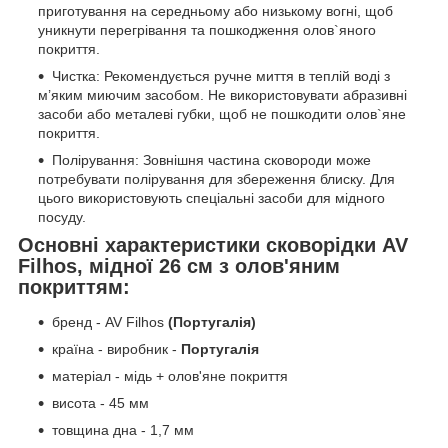
приготування на середньому або низькому вогні, щоб
уникнути перегрівання та пошкодження олов`яного
покриття.
Чистка: Рекомендується ручне миття в теплій воді з
м’яким миючим засобом. Не використовувати абразивні
засоби або металеві губки, щоб не пошкодити олов`яне
покриття.
Полірування: Зовнішня частина сковороди може
потребувати полірування для збереження блиску. Для
цього використовують спеціальні засоби для мідного
посуду.
Основні характеристики сковорідки AV
Filhos, мідної 26 см з олов'яним
покриттям:
бренд - AV Filhos
(Португалія)
країна - виробник -
Португалія
матеріал - мідь + олов'яне покриття
висота - 45 мм
товщина дна - 1,7 мм