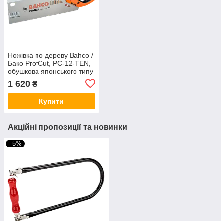
Ножівка по дереву Bahco /
Бако ProfCut, PC-12-TEN,
обушкова японського типу
(Швеція)
1 620
₴
Купити
Акційні пропозиції та новинки
–5%