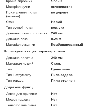
Країна виробник
Японія
Матеріал ручки
склопластик
Призначення пилки
по дереву
(ножівки)
Стан
Новий
Тип ручної пилки
ножівка
Довжина ріжучого полотна
240 мм
Довжина леза
0.24 м
Матеріал рукоятки
Комбинированный
Користувальницькі характеристики
Довжина полотна
240 мм
Материал лезвий
Сталь
Тип
Ручна пила
Тип інструменту
Пила садова
Тип товара
Пили столярні
Додаткові функції
Лента для прививки
Нет
Мешок насадка
Нет
Телескопічна ручка
Нет