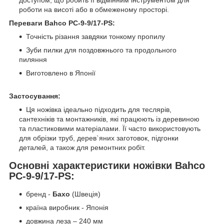
доступом, що робить її відмінним інструментом для
роботи на висоті або в обмеженому просторі.
Переваги Bahco PC-9-9/17-PS:
Точність різання завдяки тонкому пропилу
Зуби пилки для поздовжнього та продольного
пиляння
Виготовлено в Японії
Застосування:
Ця ножівка ідеально підходить для теслярів,
сантехніків та монтажників, які працюють із деревиною
та пластиковими матеріалами. Її часто використовують
для обрізки труб, дерев`яних заготовок, підгонки
деталей, а також для ремонтних робіт.
Основні характеристики ножівки Bahco
PC-9-9/17-PS:
бренд -
Бахо
(Швеція)
країна виробник - Японія
довжина леза – 240 мм