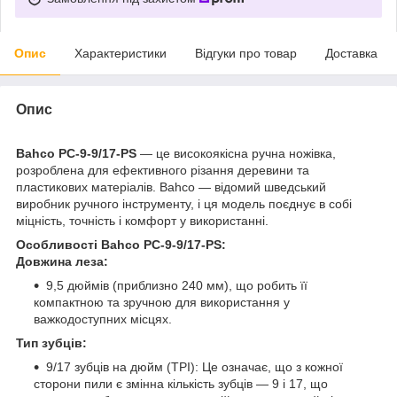
Опис
Характеристики
Відгуки про товар
Доставка
Опис
Bahco PC-9-9/17-PS
— це високоякісна ручна ножівка,
розроблена для ефективного різання деревини та
пластикових матеріалів. Bahco — відомий шведський
виробник ручного інструменту, і ця модель поєднує в собі
міцність, точність і комфорт у використанні.
Особливості Bahco PC-9-9/17-PS:
Довжина леза:
9,5 дюймів (приблизно 240 мм), що робить її
компактною та зручною для використання у
важкодоступних місцях.
Тип зубців:
9/17 зубців на дюйм (TPI): Це означає, що з кожної
сторони пили є змінна кількість зубців — 9 і 17, що