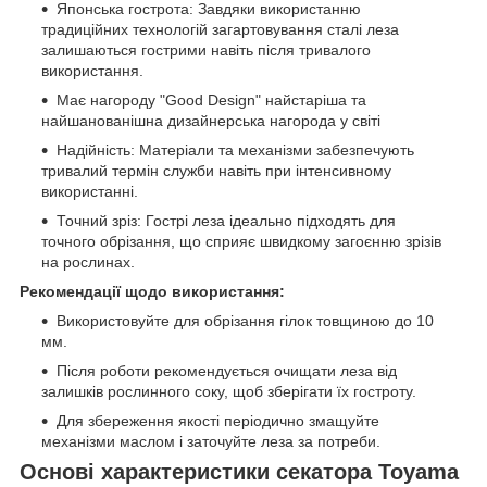
Японська гострота: Завдяки використанню
традиційних технологій загартовування сталі леза
залишаються гострими навіть після тривалого
використання.
Має нагороду "Good Design" найстаріша та
найшанованішна дизайнерська нагорода у світі
Надійність: Матеріали та механізми забезпечують
тривалий термін служби навіть при інтенсивному
використанні.
Точний зріз: Гострі леза ідеально підходять для
точного обрізання, що сприяє швидкому загоєнню зрізів
на рослинах.
Рекомендації щодо використання:
Використовуйте для обрізання гілок товщиною до 10
мм.
Після роботи рекомендується очищати леза від
залишків рослинного соку, щоб зберігати їх гостроту.
Для збереження якості періодично змащуйте
механізми маслом і заточуйте леза за потреби.
Основі характеристики секатора Toyama