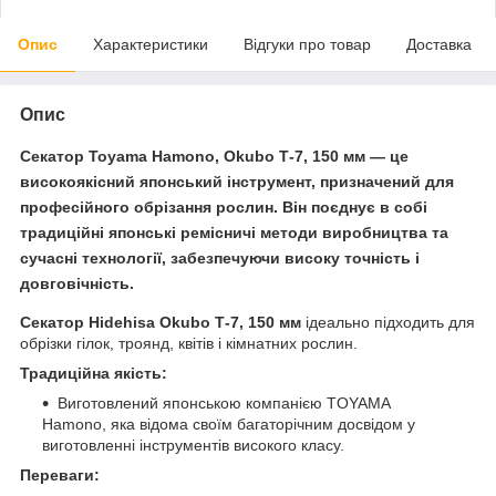
Опис
Характеристики
Відгуки про товар
Доставка
Опис
Секатор Toyama Hamono, Okubo Т-7, 150 мм
— це
високоякісний японський інструмент, призначений для
професійного обрізання рослин. Він поєднує в собі
традиційні японські ремісничі методи виробництва та
сучасні технології, забезпечуючи високу точність і
довговічність.
Cекатор Hidehisa
Okubo Т-7, 150 мм
ідеально підходить для
обрізки гілок, троянд, квітів і кімнатних рослин.
Традиційна якість:
Виготовлений японською компанією TOYAMA
Hamono, яка відома своїм багаторічним досвідом у
виготовленні інструментів високого класу.
Переваги: