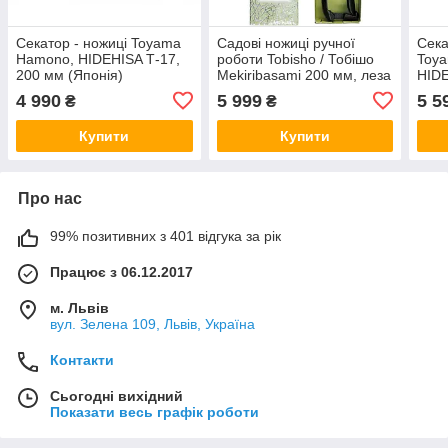
Секатор - ножиці Toyama
Садові ножиці ручної
Сека
Hamono, HIDEHISA Т-17,
роботи Tobisho / Тобішо
Toy
200 мм (Японія)
Mekiribasami 200 мм, леза
HIDE
65 мм (Японія)
(Япо
4 990
5 999
5 5
₴
₴
Купити
Купити
Про нас
99% позитивних з 401 відгука за рік
Працює з 06.12.2017
м. Львів
вул. Зелена 109, Львів, Україна
Контакти
Сьогодні вихідний
Показати весь графік роботи