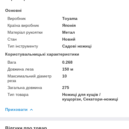
Основні
Виробник
Toyama
Країна виробник
Японія
Матеріал рукоятки
Метал
Стан
Новий
Тип інструменту
Садові ножиці
Користувальницькі характеристики
Вага
0.268
Довжина леза
150 м
Максимальний діаметр
10
реза
Загальна довжина
275
Тип товара
Ножиці для кущів /
кущорізи, Секатори-ножиці
Приховати
Відгуки про товар