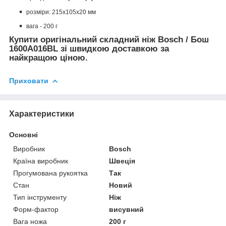
розміри
:
215х105х20 мм
вага - 200 г
Купити оригінальний складний ніж Bosch / Бош
1600A016BL зі швидкою доставкою за
найкращою ціною.
Приховати
Характеристики
Основні
Виробник
Bosch
Країна виробник
Швеція
Прогумована рукоятка
Так
Стан
Новий
Тип інструменту
Ніж
Форм-фактор
висувний
Вага ножа
200 г