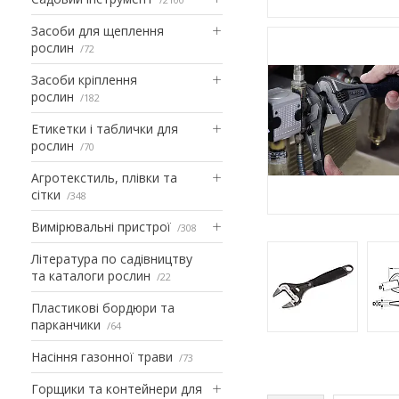
Засоби для щеплення
рослин
72
Засоби кріплення
рослин
182
Етикетки і таблички для
рослин
70
Агротекстиль, плівки та
сітки
348
Вимірювальні пристрої
308
Література по садівництву
та каталоги рослин
22
Пластикові бордюри та
парканчики
64
Насіння газонної трави
73
Горщики та контейнери для