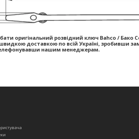
ати оригінальний розвідний ключ Bahco / Бако Се
 швидкою доставкою по всій Україні, зробивши з
ателефонувавши нашим менеджерам.
ористувача
еки