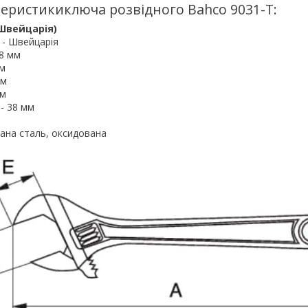
теристикиключа розвідного Bahco 9031-T:
Швейцарія)
 - Швейцарія
18 мм
мм
мм
мм
 - 38 мм
вана сталь, оксидована