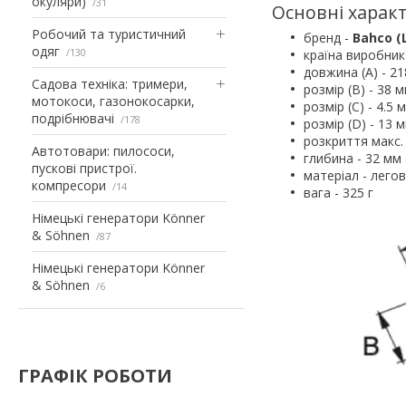
окуляри)
31
Основні харак
Робочий та туристичний
бренд -
Bahco (
одяг
130
країна виробник
довжина (A) - 2
Садова техніка: тримери,
розмір (B) - 38 
мотокоси, газонокосарки,
розмір (C) - 4.5 
подрібнювачі
178
розмір (D) - 13 
розкриття макс.
Автотовари: пилососи,
глибина - 32 мм
пускові пристрої.
матеріал - лего
компресори
14
вага - 325 г
Німецькі генератори Könner
& Söhnen
87
Німецькі генератори Könner
& Söhnen
6
ГРАФІК РОБОТИ