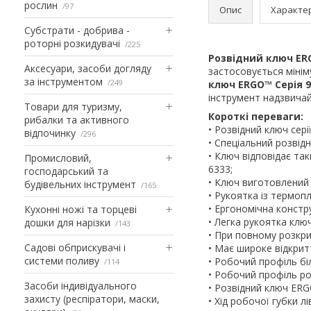
рослин
97
Опис
Характе
Субстрати - добрива -
роторні розкидувачі
225
Розвідний ключ ERG
Аксесуари, засоби догляду
застосовується мінім
за інструментом
249
ключ ERGO™ Серія 9
інструмент надзвичай
Товари для туризму,
Короткі переваги:
рибалки та активного
• Розвідний ключ серії
відпочинку
296
• Спеціальний розвід
• Ключ відповідає та
Промисловий,
6333;
господарський та
• Ключ виготовлений 
будівельних інструмент
165
• Рукоятка із термоп
• Ергономічна констр
Кухонні ножі та торцеві
• Легка рукоятка клю
дошки для нарізки
143
• При повному розкри
Садові обприскувачі і
• Має широке відкрит
системи поливу
• Робочий профіль біл
114
• Робочий профіль ро
Засоби індивідуального
• Розвідний ключ ERG
захисту (респіратори, маски,
• Хід робочої губки л