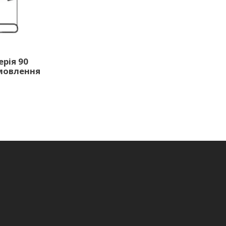
рія 90
амовлення