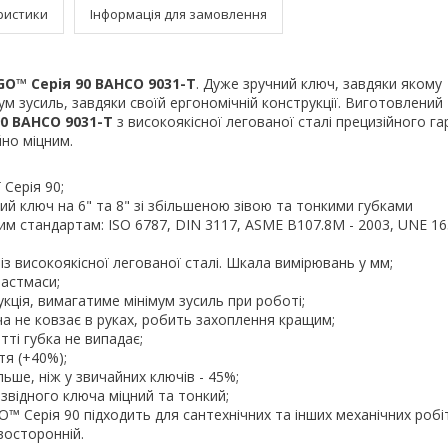
ристики
Інформація для замовлення
O™ Серія 90 BAHCO 9031-T
. Дуже зручний ключ, завдяки якому
ум зусиль, завдяки своїй ергономічній конструкції. Виготовлений
0 BAHCO 9031-T
з високоякісної легованої сталі прецизійного г
но міцним.
 Серія 90;
ний ключ на 6" та 8" зі збільшеною зівою та тонкими губками
ким стандартам: ISO 6787, DIN 3117, ASME B107.8M - 2003, UNE 1
із високоякісної легованої сталі. Шкала вимірювань у мм;
ластмаси;
укція, вимагатиме мінімум зусиль при роботі;
ча не ковзає в руках, робить захоплення кращим;
тті губка не випадає;
тя (+40%);
ьше, ніж у звичайних ключів - 45%;
звідного ключа міцний та тонкий;
O™ Серія 90 підходить для сантехнічних та інших механічних робіт
івосторонній.