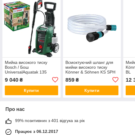
Мийка високого тиску
Всмоктуючий шланг для
Мийк
Bosch / Бош
мийки високого тиску
Könn
UniversalAquatak 135
Könner & Söhnen KS SPH
BL
(06008A7C00)
5m
9 040
859
12 
₴
₴
Купити
Купити
Про нас
99% позитивних з 401 відгука за рік
Працює з 06.12.2017