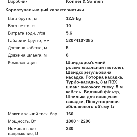
Виробник
Könner & Söhnen
Користувальницькі характеристики
Вага брутто, кг
12.9 kg
Вага нетто, кг
10
Витрата води, л/хв
5.6
Габарити брутто, мм
520×410×385
Довжина кабелю, м
5
Довжина шланга, м
8
Комплектация
Швидкороз'ємний
розпилювальний пістолет,
Швидкорегульована
насадка, Роторна насадка,
Турбо-насадка, 8 м ПВХ
шланг високого тиску, 5 м
кабель, Водяний фільтр,
Шпилька для очищення
насадки, Піноутворювач
збільшеного об'єму 1л
Максимальний тиск, бар
160
Мощность, Вт
1800 ~ 2200
Номинальное
230
напряжение, В