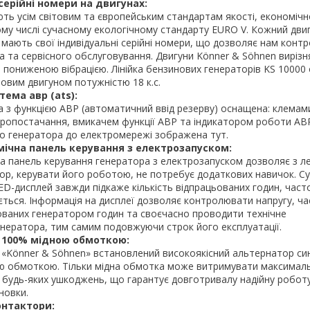
серійні номери на двигунах:
ють усім світовим та європейським стандартам якості, економічн
тому числі сучасному екологічному стандарту EURO V. Кожний дви
мають свої індивідуальні серійні номери, що дозволяє нам конт
а та сервісного обслуговування. Двигуни Könner & Söhnen виріз
 пониженою вібрацією. Лінійка бензинових генераторів KS 10000
ровим двигуном потужністю 18 к.с.
ема авр (ats):
 з функцією АВР (автоматичний ввід резерву) оснащена: клемам
тропостачання, вмикачем функції АВР та індикатором роботи АВ
о генератора до електромережі зображена тут.
мічна панель керування з електрозапуском:
а панель керування генератора з електрозапуском дозволяє з ле
ор, керувати його роботою, не потребує додаткових навичок. С
ED-дисплей завжди підкаже кількість відпрацьованих годин, част
ться. Інформація на дисплеї дозволяє контролювати напругу, ча
ьованих генератором годин та своєчасно проводити технічне
нератора, тим самим подовжуючи строк його експлуатації.
 100% мідною обмоткою:
 «Könner & Söhnen» встановлений високоякісний альтернатор си
ою обмоткою. Тільки мідна обмотка може витримувати максималь
будь-яких ушкоджень, що гарантує довготривалу надійну робот
новки.
онтактори: