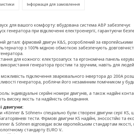
ристики
Інформація для замовлення
ауск для вашого комфорту: вбудована система АВР забезпечує
ск генератора при відключенні електроенергії, гарантуючи безп
жній деталі: фірмовий двигун K&S, розроблений за європейськими
альтернатор з 100% мідною обмоткою забезпечують довговічніст
генератора.
стання для кожного: електрозапуск та ергономічна панель керув
використання генератора простим та зручним, навіть для люде
: можливість підключення зварювального інвертора до 200А роз
ливості генератора, роблячи його незамінним помічником у буд
оль: індивідуальні серійні номери двигунів, а також надійні конт
ть високу якість та надійність обладнання.
і двигуни:
и «Könner & Söhnen» спеціально були створені двигуни серії KS,
агаторівневі тести. Фірмові двигуни KS надійні, зносостійкі та еко
önner & Söhnen відповідає всім європейським стандартам якості,
кологічному стандарту EURO V..