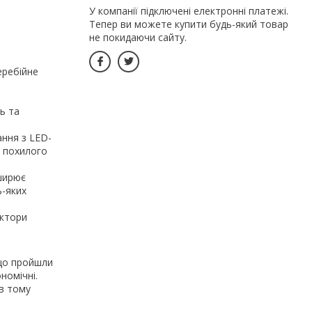
У компанії підключені електронні платежі.
Тепер ви можете купити будь-який товар
не покидаючи сайту.
еребійне
ь та
ання з LED-
й похилого
ширює
ь-яких
актори
 що пройшли
номічні.
 в тому