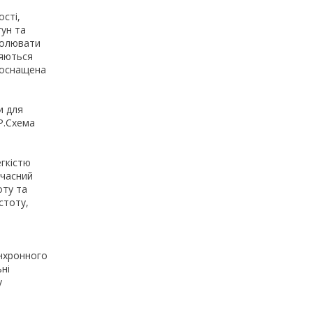
ості,
гун та
ролювати
няються
 оснащена
и для
Р.Схема
гкістю
учасний
оту та
стоту,
нхронного
ні
у