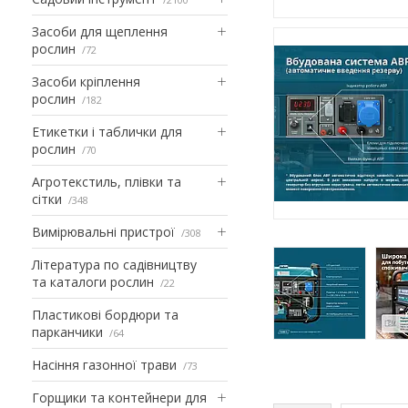
Засоби для щеплення
рослин
72
Засоби кріплення
рослин
182
Етикетки і таблички для
рослин
70
Агротекстиль, плівки та
сітки
348
Вимірювальні пристрої
308
Література по садівництву
та каталоги рослин
22
Пластикові бордюри та
парканчики
64
Насіння газонної трави
73
Горщики та контейнери для