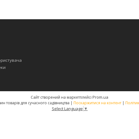
ористувача
еки
Prom.ua
Сайт створений на маркетплейсі
SEKATOR.net - магазин товарів для сучасного садівництва |
Поскаржитися на контент
|
Політи
Select Language
▼