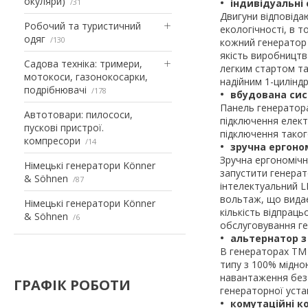
окуляри)
31
індивідуальні 
Двигуни відповіда
Робочий та туристичний
екологічності, в 
одяг
130
кожний генератор 
якість виробництв
Садова техніка: тримери,
легким стартом та
мотокоси, газонокосарки,
надійним 1-цилінд
подрібнювачі
178
вбудована сист
Панель генератора
Автотовари: пилососи,
підключення елек
пускові пристрої.
підключення таког
компресори
14
зручна ергоно
Зручна ергономічн
Німецькі генератори Könner
запустити генерат
& Söhnen
87
інтелектуальний L
вольтаж, що видає
Німецькі генератори Könner
кількість відпрац
& Söhnen
6
обслуговування ге
альтернатор з
В генераторах TM
типу з 100% мідн
навантаження без 
ГРАФІК РОБОТИ
генераторної уста
комутаційні к