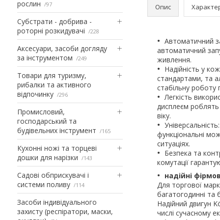
рослин
97
Опис
Характе
Субстрати - добрива -
роторні розкидувачі
228
Автоматичний з
Аксесуари, засоби догляду
автоматичний запу
за інструментом
249
живлення.
Надійність у ко
Товари для туризму,
стандартами, та 
рибалки та активного
стабільну роботу 
відпочинку
296
Легкість викори
дисплеєм роблять 
Промисловий,
віку.
господарський та
Універсальність
будівельних інструмент
165
функціональні мож
ситуаціях.
Кухонні ножі та торцеві
Безпека та контр
дошки для нарізки
143
комутації гарантую
Садові обприскувачі і
надійні фірмов
системи поливу
Для торгової марк
114
багатогодинні та б
Засоби індивідуального
Надійний двигун K
захисту (респіратори, маски,
числі сучасному е