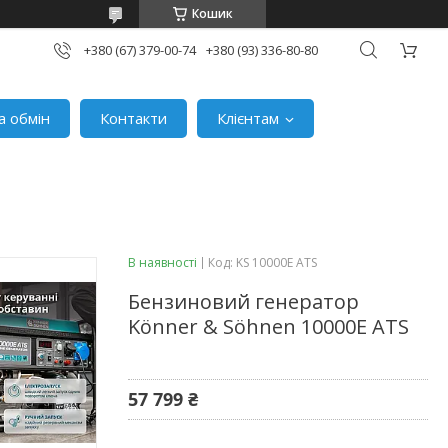
Кошик
+380 (67) 379-00-74
+380 (93) 336-80-80
а обмін
Контакти
Клієнтам
В наявності
Код:
KS 10000E ATS
Бензиновий генератор
Könner & Söhnen 10000E ATS
57 799 ₴