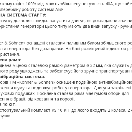
и комутації з 100% міді мають збільшену потужність 40А, що заб
зперебійну роботу системи АВР.
ЧНА СИСТЕМА СТАРТУ:
апуску дозволяє швидко запустити двигун, не докладаючи значни
ористання генератори цього типу мають два види запуску - ручни
er & Söhnen» оснащені сталевим паливним баком збільшеного ро
ти генератора без дозаправки. На баці розміщений індикатор рі
ористання.
ева рама:
днана міцною сталевою рамою діаметром ø 32 мм, яка служить д
зного роду ушкоджень та забезпечує його зручне транспортуванн
вібраційна система:
торів ТМ «Könner & Söhnen» оснащені подвійною антивібраційно
ження шуму та подовжує роботу генератора. Двигуни закріплені
чукових подушках. Посилена сталева рама має гумові опори для
ня вібрації, від ковзання та корозії.
 10 KIT:
спортувальний комплект KS 10 KIT до якого входять 2 колеса, 2 
 ручки.