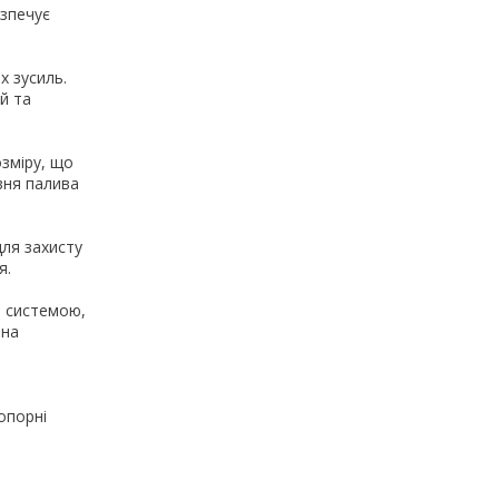
езпечує
х зусиль.
й та
зміру, що
вня палива
ля захисту
я.
ю системою,
 на
опорні