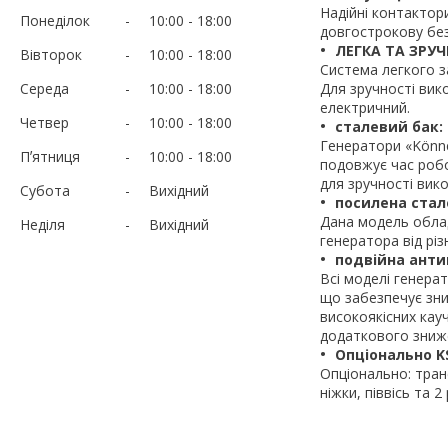
Надійні контактор
Понеділок
10:00
18:00
довгострокову бе
ЛЕГКА ТА ЗРУ
Вівторок
10:00
18:00
Система легкого з
Середа
10:00
18:00
Для зручності вик
електричний.
Четвер
10:00
18:00
сталевий бак:
Генератори «Könn
Пʼятниця
10:00
18:00
подовжує час робо
для зручності вик
Субота
Вихідний
посилена стал
Дана модель обла
Неділя
Вихідний
генератора від рі
подвійна анти
Всі моделі генера
що забезпечує зни
високоякісних кау
додаткового знижен
Опціонально KS
Опціонально: тран
ніжки, піввісь та 2