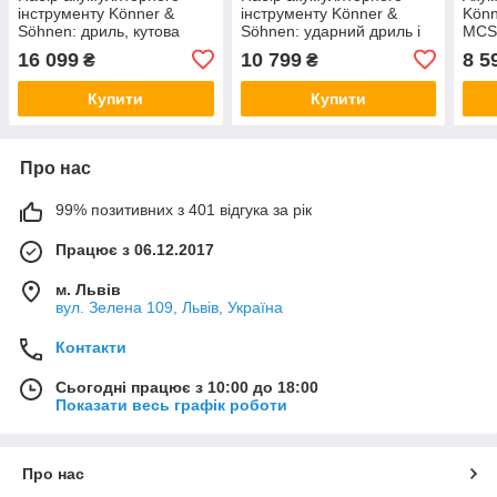
інструменту Könner &
інструменту Könner &
Könn
Söhnen: дриль, кутова
Söhnen: ударний дриль і
MCS
шліфувальна машина,
гвинтокрут (IDISD 20V SET
16 099
10 799
8 5
₴
₴
перфоратор (RHAGD 20V
2 PLUS)
SET 3 PLUS)
Купити
Купити
Про нас
99% позитивних з 401 відгука за рік
Працює з 06.12.2017
м. Львів
вул. Зелена 109, Львів, Україна
Контакти
Сьогодні працює з 10:00 до 18:00
Показати весь графік роботи
Про нас