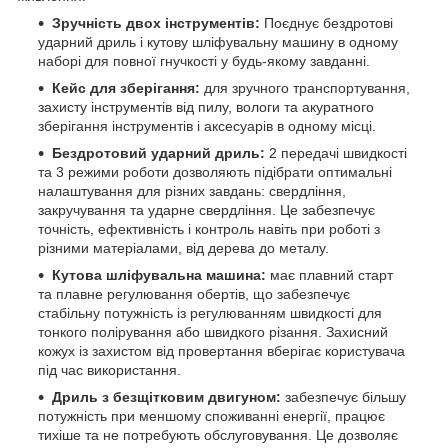
Зручність двох інструментів:
Поєднує бездротові
ударний дриль і кутову шліфувальну машину в одному
наборі для повної гнучкості у будь-якому завданні.
Кейс для зберігання:
для зручного транспортування,
захисту інструментів від пилу, вологи та акуратного
зберігання інструментів і аксесуарів в одному місці.
Бездротовий ударний дриль:
2 передачі швидкості
та 3 режими роботи дозволяють підібрати оптимальні
налаштування для різних завдань: свердління,
закручування та ударне свердління. Це забезпечує
точність, ефективність і контроль навіть при роботі з
різними матеріалами, від дерева до металу.
Кутова шліфувальна машина:
має плавний старт
та плавне регулювання обертів, що забезпечує
стабільну потужність із регулюванням швидкості для
тонкого полірування або швидкого різання. Захисний
кожух із захистом від провертання вберігає користувача
під час використання.
Дриль з безщітковим двигуном:
забезпечує більшу
потужність при меншому споживанні енергії, працює
тихіше та не потребують обслуговування. Це дозволяє