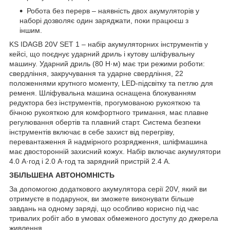
Робота без перерв – наявність двох акумуляторів у
наборі дозволяє один заряджати, поки працюєш з
іншим.
KS IDAGB 20V SET 1 – набір акумуляторних інструментів у
кейсі, що поєднує ударний дриль і кутову шліфувальну
машину. Ударний дриль (80 Н·м) має три режими роботи:
свердління, закручування та ударне свердління, 22
положеннями крутного моменту, LED-підсвітку та петлю для
ременя. Шліфувальна машина оснащена блокуванням
редуктора без інструментів, прогумованою рукояткою та
бічною рукояткою для комфортного тримання, має плавне
регулювання обертів та плавний старт. Система безпеки
інструментів включає в себе захист від перегріву,
перевантаження й надмірного розрядження, шліфмашина
має двосторонній захисний кожух. Набір включає акумулятори
4.0 А·год і 2.0 А·год та зарядний пристрій 2.4 A.
ЗБІЛЬШЕНА АВТОНОМНІСТЬ
За допомогою додаткового акумулятора серії 20V, який ви
отримуєте в подарунок, ви зможете виконувати більше
завдань на одному заряді, що особливо корисно під час
тривалих робіт або в умовах обмеженого доступу до джерела
живлення.