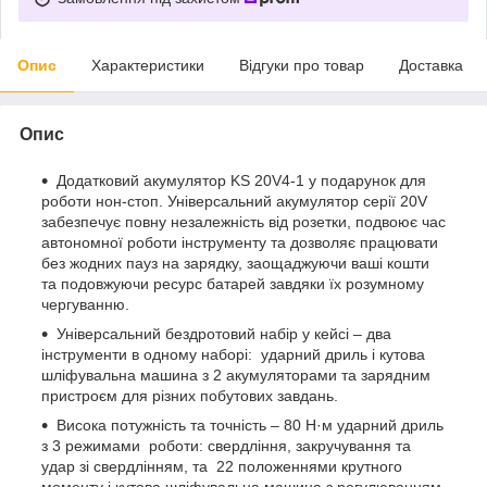
Опис
Характеристики
Відгуки про товар
Доставка
Опис
Додатковий акумулятор KS 20V4-1 у подарунок для
роботи нон-стоп. Універсальний акумулятор серії 20V
забезпечує повну незалежність від розетки, подвоює час
автономної роботи інструменту та дозволяє працювати
без жодних пауз на зарядку, заощаджуючи ваші кошти
та подовжуючи ресурс батарей завдяки їх розумному
чергуванню.
Універсальний бездротовий набір у кейсі – два
інструменти в одному наборі: ударний дриль і кутова
шліфувальна машина з 2 акумуляторами та зарядним
пристроєм для різних побутових завдань.
Висока потужність та точність – 80 Н·м ударний дриль
з 3 режимами роботи: свердління, закручування та
удар зі свердлінням, та 22 положеннями крутного
моменту і кутова шліфувальна машина з регулюванням