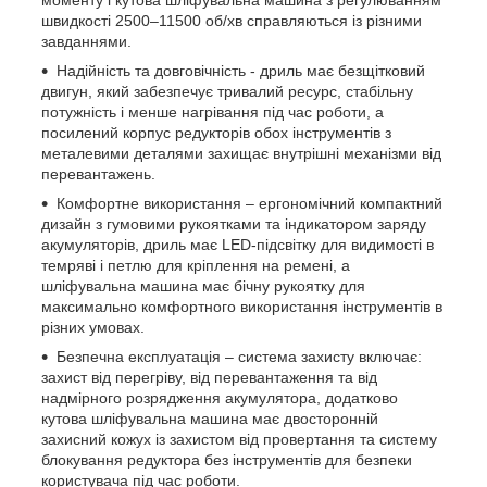
швидкості 2500–11500 об/хв справляються із різними
завданнями.
Надійність та довговічність - дриль має безщітковий
двигун, який забезпечує тривалий ресурс, стабільну
потужність і менше нагрівання під час роботи, а
посилений корпус редукторів обох інструментів з
металевими деталями захищає внутрішні механізми від
перевантажень.
Комфортне використання – ергономічний компактний
дизайн з гумовими рукоятками та індикатором заряду
акумуляторів, дриль має LED-підсвітку для видимості в
темряві і петлю для кріплення на ремені, а
шліфувальна машина має бічну рукоятку для
максимально комфортного використання інструментів в
різних умовах.
Безпечна експлуатація – система захисту включає:
захист від перегріву, від перевантаження та від
надмірного розрядження акумулятора, додатково
кутова шліфувальна машина має двосторонній
захисний кожух із захистом від провертання та систему
блокування редуктора без інструментів для безпеки
користувача під час роботи.