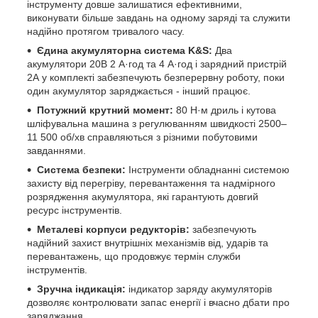
інструменту довше залишатися ефективними,
виконувати більше завдань на одному заряді та служити
надійно протягом тривалого часу.
Єдина акумуляторна система K&S:
Два
акумулятори 20В 2 А·год та 4 А·год і зарядний пристрій
2А у комплекті забезпечують безперервну роботу, поки
один акумулятор заряджається - інший працює.
Потужний крутний момент:
80 Н·м дриль і кутова
шліфувальна машина з регулюванням швидкості 2500–
11 500 об/хв справляються з різними побутовими
завданнями.
Система безпеки:
Інструменти обладнанні системою
захисту від перегріву, перевантаження та надмірного
розрядження акумулятора, які гарантують довгий
ресурс інструментів.
Металеві корпуси редукторів:
забезпечують
надійний захист внутрішніх механізмів від, ударів та
перевантажень, що продовжує термін служби
інструментів.
Зручна індикація:
індикатор заряду акумуляторів
дозволяє контролювати запас енергії і вчасно дбати про
заряджання.