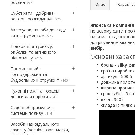
рослин
97
Опис
Характе
Субстрати - добрива -
роторні розкидувачі
225
Японська компанія 
Аксесуари, засоби догляду
по всьому світу. Про 
за інструментом
249
пили мають досконалу
дотриманням вікових 
Товари для туризму,
вибір.
рибалки та активного
Основні характ
відпочинку
296
бренд -
Silky (Я
Промисловий,
країна виробник
господарський та
артикул - 500-5
будівельних інструмент
165
довжина полотн
ширина пропила 
Кухонні ножі та торцеві
крок зубів - 5 н
дошки для нарізки
143
вага - 900 г
складана пилка 
Садові обприскувачі і
системи поливу
114
Засоби індивідуального
захисту (респіратори, маски,