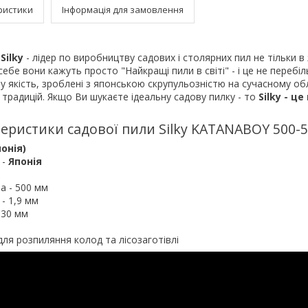
ристики
Інформація для замовлення
Silky
- лідер по виробництву садових і столярних пил не тільки в 
себе вони кажуть просто "Найкращі пили в світі" - і це не перебі
 якість, зроблені з японською скрупульозністю на сучасному об
традицій. Якщо Ви шукаєте ідеальну садову пилку - то
Silky - ц
еристики садової пили Silky KATANABOY 500-5
понія)
 -
Японія
а - 500 мм
- 1,9 мм
а 30 мм
для розпиляння колод та лісозаготівлі