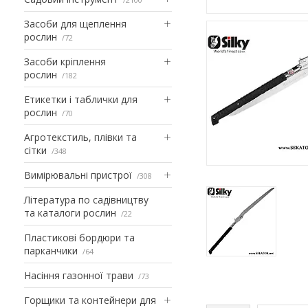
Засоби для щеплення
рослин
72
Засоби кріплення
рослин
182
Етикетки і таблички для
рослин
70
Агротекстиль, плівки та
сітки
348
Вимірювальні пристрої
308
Література по садівництву
та каталоги рослин
22
Пластикові бордюри та
парканчики
64
Насіння газонної трави
73
Горщики та контейнери для