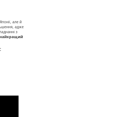
Японії, але й
льшення, адже
ладнанні з
е найкращий
: