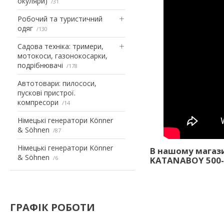
окуляри)
31
Робочий та туристичний
одяг
130
Садова техніка: тримери,
мотокоси, газонокосарки,
подрібнювачі
178
Автотовари: пилососи,
пускові пристрої.
компресори
14
Німецькі генератори Könner
& Söhnen
87
Німецькі генератори Könner
В нашому магази
& Söhnen
6
KATANABOY 500-5
ГРАФІК РОБОТИ