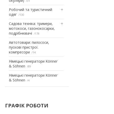
окуляри)
31
Робочий та туристичний
одяг
130
Садова техніка: тримери,
мотокоси, газонокосарки,
подрібнювачі
178
Автотовари: пилососи,
пускові пристрої.
компресори
14
Німецькі генератори Könner
& Söhnen
89
Німецькі генератори Könner
& Söhnen
4
ГРАФІК РОБОТИ