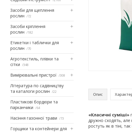
Засоби для щеплення
рослин
72
Засоби кріплення
рослин
182
Етикетки і таблички для
рослин
70
Агротекстиль, плівки та
сітки
348
Вимірювальні пристрої
308
Література по садівництву
та каталоги рослин
22
Опис
Характе
Пластикові бордюри та
парканчики
64
«Класичні суміші»
п
Насіння газонної трави
73
дружно сходять, але 
ростуть як в тіні, та
Горщики та контейнери для