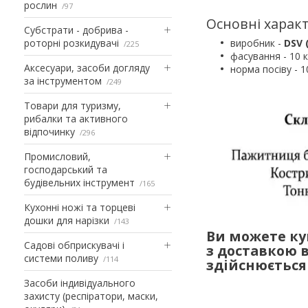
рослин
97
Основні характ
Субстрати - добрива -
роторні розкидувачі
виробник -
DSV
225
фасування - 10 
Аксесуари, засоби догляду
норма посіву - 1
за інструментом
249
Товари для туризму,
рибалки та активного
відпочинку
296
Промисловий,
господарський та
будівельних інструмент
165
Кухонні ножі та торцеві
дошки для нарізки
143
Ви можете ку
Садові обприскувачі і
з доставкою в
системи поливу
114
здійснюється
Засоби індивідуального
захисту (респіратори, маски,