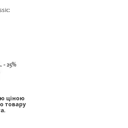
sic:
ою ціною
го товару
а.