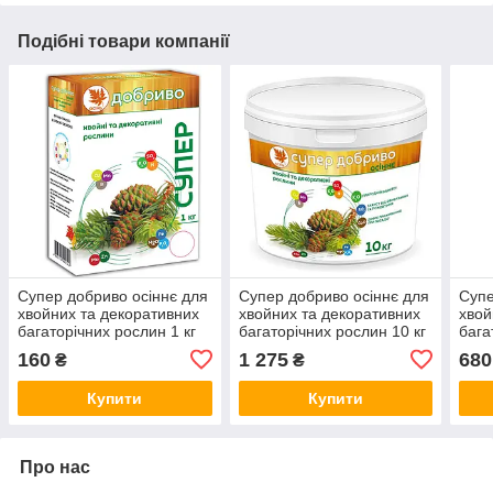
Подібні товари компанії
Супер добриво осіннє для
Супер добриво осіннє для
Супе
хвойних та декоративних
хвойних та декоративних
хвой
багаторічних рослин 1 кг
багаторічних рослин 10 кг
бага
(Польща)
(Польща)
(По
160
1 275
680
₴
₴
Купити
Купити
Про нас