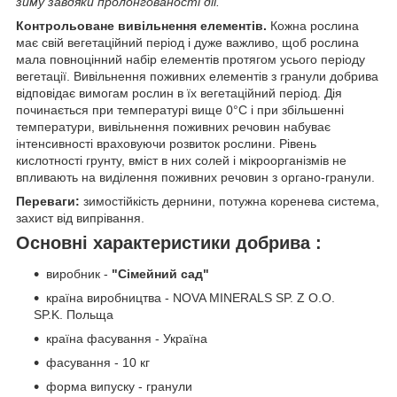
зиму завдяки пролонгованості дії.
Контрольоване вивільнення елементів.
Кожна рослина
має свій вегетаційний період і дуже важливо, щоб рослина
мала повноцінний набір елементів протягом усього періоду
вегетації. Вивільнення поживних елементів з гранули добрива
відповідає вимогам рослин в їх вегетаційний період. Дія
починається при температурі вище 0°С і при збільшенні
температури, вивільнення поживних речовин набуває
інтенсивності враховуючи розвиток рослини. Рівень
кислотності грунту, вміст в них солей і мікроорганізмів не
впливають на виділення поживних речовин з органо-гранули.
Переваги:
зимостійкість дернини, потужна коренева система,
захист від випрівання.
Основні характеристики добрива :
виробник -
"Сімейний сад"
країна виробництва - NOVA MINERALS SP. Z O.O.
SP.K. Польща
країна фасування - Україна
фасування - 10 кг
форма випуску - гранули