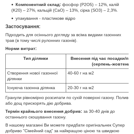
Компонентний склад:
фосфор (P
2
О
5
)
–
12%, калій
(K
2
0)
–
27%, кальцій (CaO)
–
13%, сірка (SO3)
–
2,3%.
упакування - пластикове відро
Застосування:
Підходить для осіннього догляду за всіма видами газонних
трав (в тому числі рулонних газонів).
Норми витрат:
Тип ділянки
Внесення під час посадки/пі
(серпень-жовтень)
Створення нової газонної
40-60 г на м2
ділянки
Існуюча газонна ділянка
20-30 г на м2
Гранули рівномірно розсипати по сухій поверхні газону. Полив
або дощ прискорять дію добрива.
Термін крайнього внесення добрив:
за 30-40 днів до
останнього скошування газону.
В нашому магазині Ви можете придбати оригінальнек Супер
добриво "Сімейний сад" за найкращою ціною та швидкою