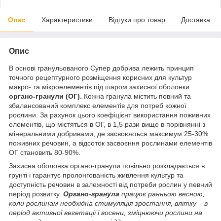
Опис
Характеристики
Відгуки про товар
Доставка
Опис
В основі гранульованого Супер добрива лежить принцип
точного рецептурного розміщення корисних для культур
макро- та мікроелементів під шаром захисної оболонки
органо-гранули (ОГ).
Кожна гранула містить повний та
збалансований комплекс елементів для потреб кожної
рослини. За рахунок цього коефіцієнт використання поживних
елементів, що містяться в ОГ, в 1,5 рази вище в порівнянні з
мінеральними добривами, де засвоюється максимум 25-30%
поживних речовин, а відсоток засвоєння рослинами елементів
ОГ становить 80-90%.
Захисна оболонка органо-гранули повільно розкладається в
грунті і гарантує пролонгованість живлення культур та
доступність речовин в залежності від потреби рослин у певний
період розвитку.
Органо-гранула
працює ранньою весною,
коли рослинам необхідна стимуляція зростання, влітку – в
період активної вегетації і восени, зміцнюючи рослини на