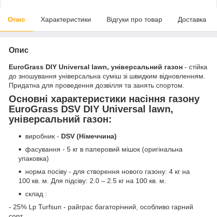
Опис
Характеристики
Відгуки про товар
Доставка
Опис
EuroGrass DIY Universal lawn, універсальний газон
- стійка
до зношування універсальна суміш зі швидким відновленням.
Придатна для проведення дозвілля та занять спортом.
Основні характеристики насіння газону
EuroGrass DSV DIY Universal lawn,
універсальний газон:
виробник -
DSV
(Німеччина)
фасування - 5 кг в паперовий мішок (оригінальна
упаковка)
норма посіву - для створення нового газону: 4 кг на
100 кв. м. Для підсіву: 2.0 – 2.5 кг на 100 кв. м.
склад :
- 25% Lp Turfsun - райграс багаторічний, особливо гарний
сорт