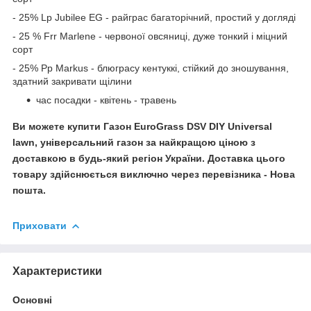
- 25% Lp Jubilee EG - райграс багаторічний, простий у догляді
- 25 % Frr Marlene - червоної овсяниці, дуже тонкий і міцний
сорт
- 25% Pp Markus - блюграсу кентуккі, стійкий до зношування,
здатний закривати щілини
час посадки - квітень - травень
Ви можете купити Газон
EuroGrass DSV DIY Universal
lawn, універсальний газон
за найкращою ціною з
доставкою в будь-який регіон України. Доставка цього
товару здійснюється виключно через перевізника - Нова
пошта.
Приховати
Характеристики
Основні