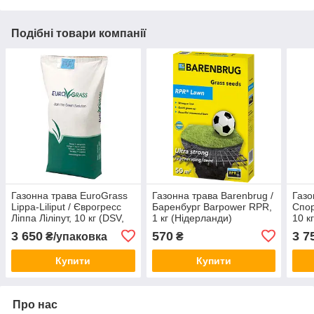
Подібні товари компанії
Газонна трава EuroGrass
Газонна трава Barenbrug /
Газо
Lippa-Liliput / Єврогресс
Баренбург Barpower RPR,
Спор
Ліппа Ліліпут, 10 кг (DSV,
1 кг (Нідерланди)
10 к
Німеччина)
3 650
570
3 7
₴/упаковка
₴
Купити
Купити
Про нас