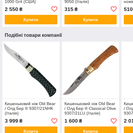
1000 Grit (США)
9050 (Італія)
ножі
2 550
315
510
₴
₴
Купити
Купити
Подібні товари компанії
Кишеньковий ніж Old Bear
Кишеньковий ніж Old Bear
Кише
/ Олд Бер ® 9307/21NHK
/ Олд Бер ® Classical Olive
/ Ол
(Італія)
9307/21LU (Італія)
9307
3 999
1 600
2 0
₴
₴
Купити
Купити