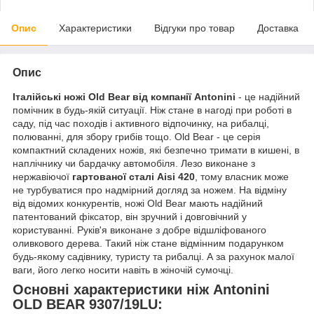
Опис
Характеристики
Відгуки про товар
Доставка
Опис
Італійські ножі Old Bear від компанії Antonini
- це надійний
помічник в будь-якій ситуації. Ніж стане в нагоді при роботі в
саду, під час походів і активного відпочинку, на рибалці,
полюванні, для збору грибів тощо. Old Bear - це серія
компактний складених ножів, які безпечно тримати в кишені, в
наплічнику чи бардачку автомобіля.
Лезо виконане з
нержавіючої
гартованої сталі
Aisi 420
, тому власник може
не турбуватися про надмірний догляд за ножем. На відміну
від відомих конкурентів, ножі Old Bear мають надійний
патентований фіксатор, він зручний і довговічний у
користуванні. Руків'я виконане з добре відшліфованого
оливкового дерева. Такий ніж стане відмінним подарунком
будь-якому садівнику, туристу та рибалці. А за рахунок малої
ваги, його легко носити навіть в жіночій сумочці.
Основні характеристики ніж Antonini
OLD BEAR 9307/19LU: