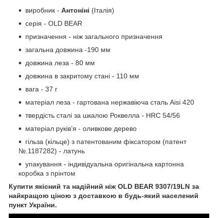
виробник -
Антоніні
(Італія)
серія - OLD BEAR
призначення - ніж загального призначення
загальна довжина -190 мм
довжина леза - 80 мм
довжина в закритому стані - 110 мм
вага - 37 г
матеріал леза - гартована нержавіюча сталь Aisi 420
твердість сталі за шкалою Роквелла - HRC 54/56
матеріал руків’я - оливкове дерево
гільза (кільце) з патентованим фіксатором (патент
№.1187282) - латунь
упакування - індивідуальна оригінальна картонна
коробка з прінтом
Купити якісний та надійний ніж OLD BEAR 9307/19LN за
найкращою ціною з доставкою в будь-який населений
пункт України.