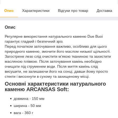
Опис
Характеристики
Відгуки про товар
Доставка
Опис
Регулярне використання натурального каменю Due Buoi
гарантує гладкий і безпечний зріз.
Перед початком заточування важливо, особливо для цього
природного каменю, змочити його маслом низької щільності.
Загострене лезо слід очистити м’якою тканиною та захистити
масляною плівкою. Після заточування камінь необхідно
очищати під струменем води. Після миття камінь слід
висушити, не залишаючи його на сонці, давши йому просто
стекти і висохнути в сухому та захищеному місці.
Основні характеристики натурального
каменю ARCANSAS Soft:
довжина - 150 мм
ширина - 50 мм
вага - 360 г