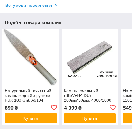
Всі умови повернення
Подібні товари компанії
Натуральний точильний
Камінь точильний
Нату
камінь водний з ручкою
(BBW+HAIDU)
камі
FUX 180 Grit, A6104
200мм*50мм, 4000/1000
1101
(Австрія)
Grit, гранатовий сланець
(Італ
890
4 399
549
₴
₴
та оксид алюмінію Corund
(Бельгія)
Купити
Купити