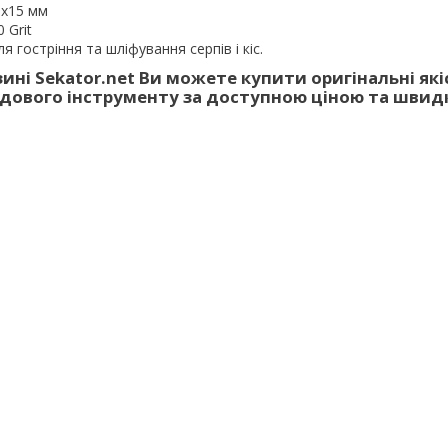
6x15 мм
 Grit
я гостріння та шліфування серпів і кіс.
ині Sekator.net Ви можете купити оригінальні які
адового інструменту за доступною ціною та шви