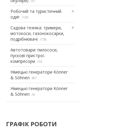
окуляри)
31
Робочий та туристичний
одяг
130
Садова техніка: тримери,
мотокоси, газонокосарки,
подрібнювачі
178
Автотовари: пилососи,
пускові пристрої.
компресори
14
Німецькі генератори Könner
& Söhnen
87
Німецькі генератори Könner
& Söhnen
6
ГРАФІК РОБОТИ