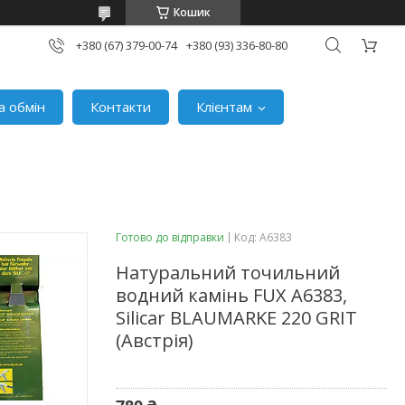
Кошик
+380 (67) 379-00-74
+380 (93) 336-80-80
а обмін
Контакти
Клієнтам
Готово до відправки
Код:
A6383
Натуральний точильний
водний камінь FUX A6383,
Silicar BLAUMARKE 220 GRIT
(Австрія)