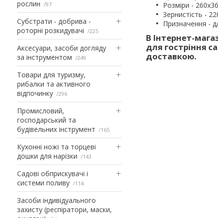
рослин
97
Розміри - 260x3
Зернистість - 220
Субстрати - добрива -
Призначення - дл
роторні розкидувачі
225
В Інтернет-магаз
для гостріння с
Аксесуари, засоби догляду
доставкою.
за інструментом
249
Товари для туризму,
рибалки та активного
відпочинку
296
Промисловий,
господарський та
будівельних інструмент
165
Кухонні ножі та торцеві
дошки для нарізки
143
Садові обприскувачі і
системи поливу
114
Засоби індивідуального
захисту (респіратори, маски,