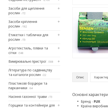
Засоби для щеплення
рослин
72
Засоби кріплення
рослин
182
Етикетки і таблички для
рослин
70
Агротекстиль, плівки та
сітки
348
Вимірювальні пристрої
308
Література по садівництву
та каталоги рослин
22
Опис
Характе
Пластикові бордюри та
парканчики
64
Основні характери
Насіння газонної трави
73
Бренд -
FUX
Горщики та контейнери для
Країна виробник