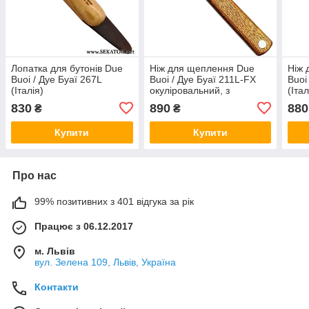
Лопатка для бутонів Due
Ніж для щеплення Due
Ніж 
Buoi / Дуе Буаї 267L
Buoi / Дуе Буаї 211L-FX
Buoi
(Італія)
окуліровальний, з
(Італ
фіксованим лезом (Італія)
830
890
880
₴
₴
Купити
Купити
Про нас
99% позитивних з 401 відгука за рік
Працює з 06.12.2017
м. Львів
вул. Зелена 109, Львів, Україна
Контакти