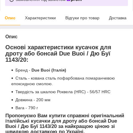
Опис
Характеристики
Відгуки про товар
Доставка
Опис
Основі характеристики кусачок для
дроту або бонсай Due Buoi / Дю Буї
1143/20:
Бренд -
Due Buoi (Італія)
Сталь - кована сталь пофарбована помаранчевою
епоксидною смолою.
Твердість за шкалою Роквела (HRC) - 56/57 HRC
Довжина - 200 мм
Вага - 790 г
Пропонуємо Вам купити справжні оригінальний
італійські кусачки для дроту або бонсай Due
Buoi / Дю Буї 1143/20 за найкращою ціною зі
швидкою доставкою по Україні.