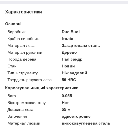
Характеристики
Основні
Виробник
Due Buoi
Країна виробник
Італія
Матеріал леза
Загартована сталь
Матеріал рукоятки
Дерево
Порода дерева
Палісандр
Стан
Новий
Тип інструменту
Ніж садовий
Твердість ріжучого леза
59 HRC
Користувальницькі характеристики
Вага
0.055
Відокремлювач кору
Нет
Довжина леза
55 м
Заточення
одностороннє
Материал лезвий
високовуглецева сталь