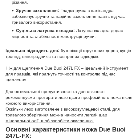
різання.
Зручне захоплення:
Гладка ручка з палісандра
забезпечує зручне та надійне захоплення навіть під час
тривалого використання.
Суцільна латунна вкладка:
Латунна вкладка додає
міцності та стабільності конструкції ручки.
Ідеально підходить для:
бутонізації фруктових дерев, кущів
троянд, виноградників та повітряних відводків.
Ніж для щеплення Due Buoi 247L FX – ідеальний інструмент
для правшів, які прагнуть точності та контролю під час
щеплення.
Для оптимальної продуктивності та довговічності
рекомендуємо протирати лезо цього професійного ножа після
кожного використання.
Оскільки лезо виготовлене з високовуглецевої сталі, для
тривалого зберігання можна наносити легкий шар
мінеральної олії, щоб запобігти окисленню.
Основні характеристики ножа Due Buoi
247L-FX: