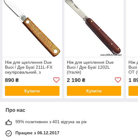
Ніж для щеплення Due
Ніж для щеплення Due
Ніж 
Buoi / Дуе Буаї 211L-FX
Buoi / Дуе Буаї 1202L
Buoi
окуліровальний, з
(Італія)
OT (
фіксованим лезом (Італія)
890
2 190
1 8
₴
₴
Купити
Купити
Про нас
99% позитивних з 401 відгука за рік
Працює з 06.12.2017