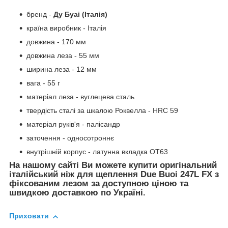
бренд -
Ду Буаі
(Італія)
країна виробник - Італія
довжина - 170 мм
довжина леза - 55 мм
ширина леза - 12 мм
вага - 55 г
матеріал леза - вуглецева сталь
твердість сталі за шкалою Роквелла - HRC 59
матеріал руків'я - палісандр
заточення - односотроннє
внутрішній корпус - латунна вкладка ОТ63
На нашому сайті Ви можете купити оригінальний
італійський ніж для щеплення Due Buoi 247L FX з
фіксованим лезом за доступною ціною та
швидкою доставкою по Україні.
Приховати