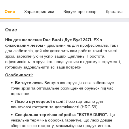
Опис
Характеристики
Відгуки про товар
Доставка
Опис
Ніж для щеплення Due Buoi / Дуе Буаї 247L FX з
фіксованим лезом
- ідеальний як для професіоналів, так і
для любителів, цей ніж дозволить вам робити точні та чисті
зрізи, забезпечуючи успіх ваших щеплень. Простота,
ефективність та зручність поєднуються в одному інструменті,
готовому задовольнити всі ваші потреби.
Особливості:
Вигнуте лезо:
Вигнута конструкція леза забезпечує
точні зрізи та оптимальне розміщення бруньок під час
щеплення.
Лезо з вуглецевої сталі:
Лезо гартоване для
виняткової гостроти та довговічності (HRC 59).
Спеціальна термічна обробка "EXTRA DURO":
Ця
унікальна термічна обробка гарантує, що лезо довше
зберігає свою гостроту, максимізуючи продуктивність