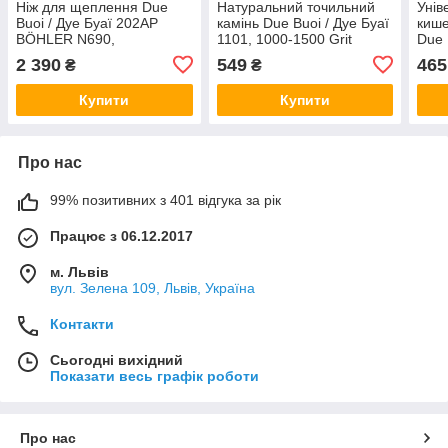
Ніж для щеплення Due
Натуральний точильний
Унів
Buoi / Дуе Буаї 202AP
камінь Due Buoi / Дуе Буаї
кише
BÖHLER N690,
1101, 1000-1500 Grit
Due 
нержавіюча сталь (Італія)
(Італія)
7KP 
2 390
549
465
₴
₴
Купити
Купити
Про нас
99% позитивних з 401 відгука за рік
Працює з 06.12.2017
м. Львів
вул. Зелена 109, Львів, Україна
Контакти
Сьогодні вихідний
Показати весь графік роботи
Про нас