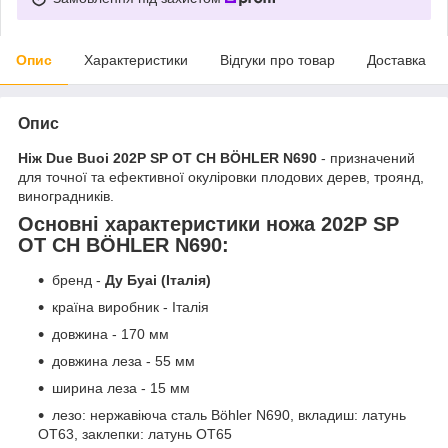
Опис
Характеристики
Відгуки про товар
Доставка
Опис
Ніж Due Buoi 202P SP OT CH BÖHLER N690
- призначений
для точної та ефективної окуліровки плодових дерев, троянд,
виноградників.
Основні характеристики ножа 202P SP
OT CH BÖHLER N690:
бренд -
Ду Буаі
(Італія)
країна виробник - Італія
довжина - 170 мм
довжина леза - 55 мм
ширина леза - 15 мм
лезо: нержавіюча сталь Böhler N690, вкладиш: латунь
OT63, заклепки: латунь OT65