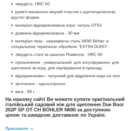
твердість: HRC 60
руків'я:механічно міцний пластик з ацетилцелюлози,
круглої форми
матеріал відокремлювача кори: латунь OT63
довжина відокремлювача - 30 мм
матеріал леза - нержавіюча сталь N690 Böhler зі
спеціальною термічною обробкою "EXTRA DURO"
твердість сталі за шкалою Роквелла - HRC 60
призначення - універсальний: для копулірування, для
щеплення за кору, для окулірування в приклад
відокремлювач - латунний для відділення кори на лезі
заточення - односотроннє
вага - 88 г
На нашому сайті Ви можете купити оригінальний
італійський садовий ніж для щеплення Due Buoi
202P SP OT CH BÖHLER N690 за доступною
ціною та швидкою доставкою по Україні.
Приховати