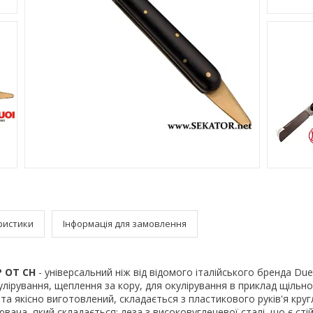
ристики
Інформація для замовлення
P OT CH
- універсальний ніж від відомого італійського бренда Due
лірування, щеплення за кору, для окулірування в приклад щільно
та якісно виготовлений, складається з пластикового руків'я круг
вача, який складається; леза з високовуглецевої сталі, що є стій