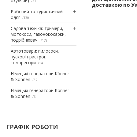
окуляри)
31
доставкою по Ук
Робочий та туристичний
одяг
130
Садова техніка: тримери,
мотокоси, газонокосарки,
подрібнювачі
178
Автотовари: пилососи,
пускові пристрої.
компресори
14
Німецькі генератори Könner
& Söhnen
87
Німецькі генератори Könner
& Söhnen
6
ГРАФІК РОБОТИ