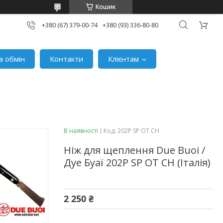
Кошик
+380 (67) 379-00-74
+380 (93) 336-80-80
а обмін
Контакти
Клієнтам
В наявності
Код:
202P SP OT CH
Ніж для щеплення Due Buoi /
Дуе Буаї 202P SP OT CH (Італія)
2 250 ₴