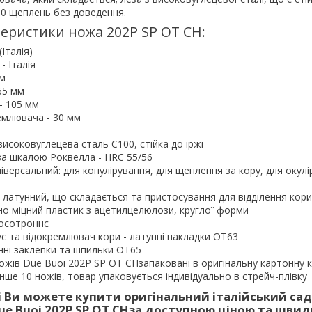
50 щеплень без доведення.
еристики ножа 202P SP OT CH:
(Італія)
- Італія
мм
65 мм
- 105 мм
емлювача - 30 мм
високовуглецева сталь С100, стійка до іржі
 за шкалою Роквелла - HRC 55/56
ніверсальний: для копулірування, для щеплення за кору, для окулі
 латунний, що складається та пристосування для відділення кори 
ічно міцний пластик з ацетилцелюлози, круглої форми
носотроннє
ус та відокремлювач кори - латунні накладки ОТ63
унні заклепки та шпильки ОТ65
ножів Due Buoi 202P SP OT CHзапаковані в оригінальну картонну 
нше 10 ножів, товар упаковується індивідуально в стрейч-плівку
 Ви можете купити оригінальний італійський са
e Buoi 202P SP OT CHза доступною ціною та шви