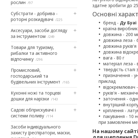
рослин
97
здатне зробити до 2
Основні характ
Субстрати - добрива -
роторні розкидувачі
225
бренд -
Ду Буаі
країна виробник 
Аксесуари, засоби догляду
довжина - 200 
за інструментом
249
довжина леза - 
довжина руків'я 
Товари для туризму,
довжина відокр
рибалки та активного
вага - 80 г
відпочинку
296
матеріал леза - 
твердість сталі
Промисловий,
призначення - у
господарський та
приклад
будівельних інструмент
165
відокремлювач -
Кухонні ножі та торцеві
руків'я - механ
дошки для нарізки
заточення - од
143
внутрішній корп
Садові обприскувачі і
кріплення - лат
системи поливу
пакування - 10 
114
при замовленні ме
Засоби індивідуального
На нашому сайті
захисту (респіратори, маски,
для щеплення Du