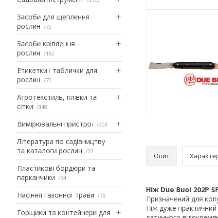
Засоби для щеплення
рослин
72
Засоби кріплення
рослин
182
Етикетки і таблички для
рослин
70
Агротекстиль, плівки та
сітки
348
Вимірювальні пристрої
308
Література по садівництву
та каталоги рослин
22
Опис
Характе
Пластикові бордюри та
парканчики
64
Ніж Due Buoi 202P S
Насіння газонної трави
73
Призначений для копу
Ніж дуже практичний 
Горщики та контейнери для
латунного відокремлю