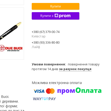
Купити
Купити з
+380 (67) 379-00-74
Київстар
+380 (93) 336-80-80
Лайф
повернення товару
протягом 14 днів
за рахунок покупця
 Buoi.
ї деревини.
лої форми;
кою до іржі та