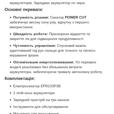
акумуляторів. Заряджає акумулятор по черзі.
Основні переваги:
Потужність різання:
Секатор
POWER CUT
забезпечує високу силу різу, відчутну з першого
використання.
Швидкість роботи:
Прискорене відкриття та
закриття ліз для підвищення продуктивності.
Чутливість управління:
Спусковий важіль
адаптований під рух пальця для точного та легкого
керування зрізом.
Оптимізоване енергоспоживання:
Усі переваги
моделі реалізовані без збільшення витрати
акумулятора, забезпечуючи тривалу автономну роботу.
Комплектація:
Електросекатор EPR233P3B
2 літій-іонні акумулятори
Зарядний пристрій на три канали
Інструменти для обслуговування
Маслянка для змащування