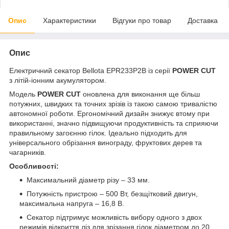
Опис
Характеристики
Відгуки про товар
Доставка
Опис
Електричний секатор Bellota EPR233P2B із серії
POWER CUT
з літій-іонним акумулятором.
Модель
POWER CUT
оновлена для виконання ще більш
потужних, швидких та точних зрізів із такою самою тривалістю
автономної роботи. Ергономічний дизайн знижує втому при
використанні, значно підвищуючи продуктивність та сприяючи
правильному загоєнню гілок. Ідеально підходить для
універсального обрізання винограду, фруктових дерев та
чагарників.
Особливості:
Максимальний діаметр різу – 33 мм.
Потужність пристрою – 500 Вт, безщітковий двигун,
максимальна напруга – 16,8 В.
Секатор підтримує можливість вибору одного з двох
режимів відкриття ліз для зрізання гілок діаметром до 20