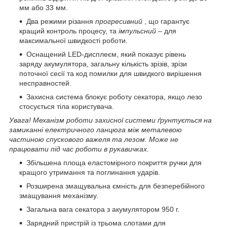
мм або 33 мм.
Два режими різання
прогресивний
, що гарантує
кращий контроль процесу, та
імпульсний
– для
максимальної швидкості роботи.
Оснащений LED-дисплеєм, який показує рівень
заряду акумулятора, загальну кількість зрізів, зрізи
поточної сесії та код помилки для швидкого вирішення
несправностей.
Захисна система блокує роботу секатора, якщо лезо
стосується тіла користувача.
Увага! Механізм роботи захисної системи ґрунтується на
замиканні електричного ланцюга між металевою
частиною спускового важеля та лезом. Може не
працювати під час роботи в рукавичках.
Збільшена площа еластомірного покриття ручки для
кращого утримання та поглинання ударів.
Розширена змащувальна ємність для безперебійного
змащування механізму.
Загальна вага секатора з акумулятором 950 г.
Зарядний пристрій із трьома слотами для