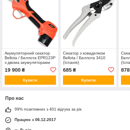
Акумуляторний секатор
Секатор з коваделком
Сека
Bellota / Беллота EPR123P
Bellota / Беллота 3410
Белл
з двома акумуляторами
(Іспанія)
(Ісп
(Іспанія)
19 900
685
878
₴
₴
Купити
Купити
Про нас
99% позитивних з 401 відгука за рік
Працює з 06.12.2017
м. Львів