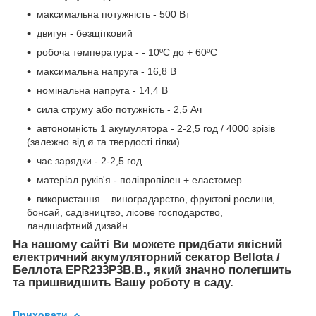
максимальна потужність - 500 Вт
двигун - безщітковий
робоча температура - - 10ºC до + 60ºC
максимальна напруга - 16,8 В
номінальна напруга - 14,4 В
сила струму або потужність - 2,5 Ач
автономність 1 акумулятора - 2-2,5 год / 4000 зрізів
(залежно від ø та твердості гілки)
час зарядки - 2-2,5 год
матеріал руків'я - поліпропілен + еластомер
використання – виноградарство, фруктові рослини,
бонсай, садівництво, лісове господарство,
ландшафтний дизайн
На нашому сайті Ви можете придбати якісний
електричний акумуляторний секатор Bellota /
Беллота EPR233P3B.B., який значно полегшить
та пришвидшить Вашу роботу в саду.
Приховати