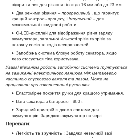
відкриття лез для різання гілок до 16 мм або до 23 мм.
Два режими різання –
прогресивний
, що гарантує
кращий контроль процесу, і
імпульсний
– для
максимальної швидкості роботи.
О-LED-дисплей для відображення рівня заряду
акумулятора, загальної кількості зрізів та зрізів за
поточну сесію та кодів несправностей.
Запобіжна система блокує роботу секатора, якщо
лезо стосується тіла користувача.
Увага! Механізм роботи запобіжної системи ґрунтується
на замиканні електричного ланцюга між металевою
частиною спускового важеля та лезом. Може не
працювати при використанні рукавичок.
Еластомірне покриття ручки для кращого утримання.
Вага секатора з батареєю - 880 г.
Зарядний пристрій із двома слотами для
акумуляторів. Заряджає акумулятор по черзі.
Переваги:
Легкість та зручність
: Завдяки невеликій вазі