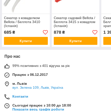
Секатор з коваделком
Секатор садовий Bellota /
Сека
Bellota / Беллота 3410
Беллота 3415 з ковадлом
Белл
(Іспанія)
(Іспанія)
храп
(Ісп
685
878
1 3
₴
₴
Купити
Купити
Про нас
99% позитивних з 401 відгука за рік
Працює з 06.12.2017
м. Львів
вул. Зелена 109, Львів, Україна
Контакти
Сьогодні працює з 10:00 до 18:00
Показати весь графік роботи