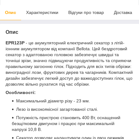
Опис
Характеристики
Відгуки про товар
Доставка
Опис
EPR123P
- це акумуляторний електричний секатор з літій-
іонним акумулятором від компанії Bellota. Цей бездротовий
секатор з адаптованою головкою забезпечує швидші та
точніші зрізи, значно підвищуючи продуктивність та сприяючи
правильному загоєнню гілок. Підходить для всіх типів обрізки:
виноградної лози, фруктових дерев та чагарників. Компактний
дизайн забезпечує легкий доступ до важкодоступних гілок, що
дозволяє вільно рухатися під час обрізки.
Особливості:
Максимальний діаметр різу - 23 мм.
Лезо із високоякісної загартованої сталі.
Потужність пристрою становить 400 Вт, оснащений
безщітковим двигуном і працює при максимальній
напрузі 10,8 В.
Секатор дозволяє налаштувати один із двох режимів